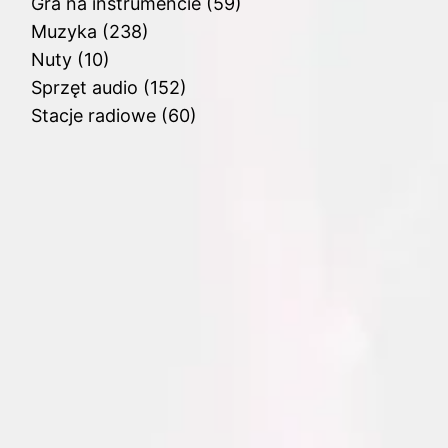
Gra na instrumencie
(59)
Muzyka
(238)
Nuty
(10)
Sprzęt audio
(152)
Stacje radiowe
(60)