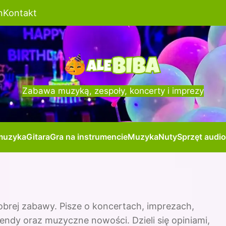
n
Kontakt
Zabawa muzyką, zespoły, koncerty i imprezy
muzyka
Gitara
Gra na instrumencie
Muzyka
Nuty
Sprzęt audio
dobrej zabawy. Pisze o koncertach, imprezach,
rendy oraz muzyczne nowości. Dzieli się opiniami,