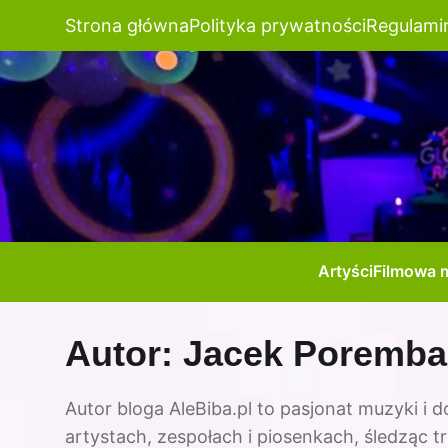
Strona główna
Polityka prywatności
Regulami
Artyści
Filmowa 
Autor:
Jacek Poremba
Autor bloga AleBiba.pl to pasjonat muzyki i 
artystach, zespołach i piosenkach, śledząc t