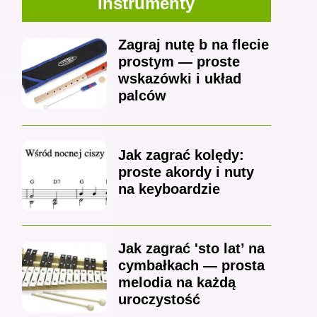
Instrumenty
Zagraj nutę b na flecie
prostym — proste
wskazówki i układ
palców
Jak zagrać kolędy:
proste akordy i nuty
na keyboardzie
Jak zagrać 'sto lat’ na
cymbałkach — prosta
melodia na każdą
uroczystość