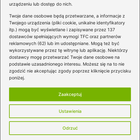
Kategorie
urządzeniu lub dostęp do nich.
Twoje dane osobowe będą przetwarzane, a informacje z
Artyści
(16)
Twojego urządzenia (pliki cookie, unikalne identyfikatory
itp.) mogą być wyświetlane i zapisywane przez 137
Filmowa muzyka
(101)
dostawców spełniających wymogi TFC oraz partnerów
Gitara
(69)
reklamowych (62) lub im udostępniane. Mogą też być
Gra na instrumencie
(59)
wykorzystywane przez tę witrynę lub aplikację. Niektórzy
Muzyka
(236)
dostawcy mogę przetwarzać Twoje dane osobowe na
podstawie uzasadnionego interesu. Możesz się na to nie
Nuty
(10)
zgodzić nie akceptując zgody poprzez kliknięcie przycisku
Sprzęt audio
(150)
poniżej.
Stacje radiowe
(59)
Zaakceptuj
Strona główna
Polityka prywatności
Regulamin
Ustawienia
Kontakt
Copyright © 2026 aleBIBA.pl
Odrzuć