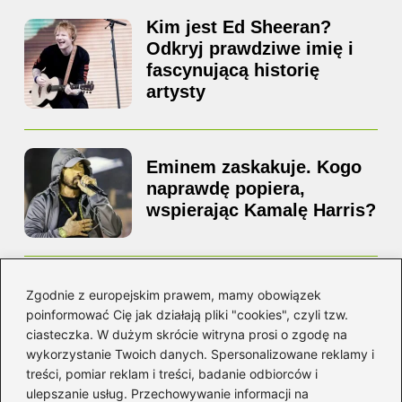
Kim jest Ed Sheeran?
Odkryj prawdziwe imię i
fascynującą historię
artysty
Eminem zaskakuje. Kogo
naprawdę popiera,
wspierając Kamalę Harris?
Z jakiego kraju pochodzi
Zgodnie z europejskim prawem, mamy obowiązek
Ed Sheeran? Poznaj jego
poinformować Cię jak działają pliki "cookies", czyli tzw.
niezwykłą historię i
ciasteczka. W dużym skrócie witryna prosi o zgodę na
korzenie
wykorzystanie Twoich danych. Spersonalizowane reklamy i
treści, pomiar reklam i treści, badanie odbiorców i
ulepszanie usług. Przechowywanie informacji na