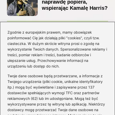
naprawdę popiera,
wspierając Kamalę Harris?
Z jakiego kraju pochodzi
Zgodnie z europejskim prawem, mamy obowiązek
Ed Sheeran? Poznaj jego
poinformować Cię jak działają pliki "cookies", czyli tzw.
niezwykłą historię i
ciasteczka. W dużym skrócie witryna prosi o zgodę na
korzenie
wykorzystanie Twoich danych. Spersonalizowane reklamy i
treści, pomiar reklam i treści, badanie odbiorców i
ulepszanie usług. Przechowywanie informacji na
Kategorie
urządzeniu lub dostęp do nich.
Twoje dane osobowe będą przetwarzane, a informacje z
Artyści
(16)
Twojego urządzenia (pliki cookie, unikalne identyfikatory
itp.) mogą być wyświetlane i zapisywane przez 137
Filmowa muzyka
(101)
dostawców spełniających wymogi TFC oraz partnerów
Gitara
(69)
reklamowych (62) lub im udostępniane. Mogą też być
Gra na instrumencie
(59)
wykorzystywane przez tę witrynę lub aplikację. Niektórzy
Muzyka
(238)
dostawcy mogę przetwarzać Twoje dane osobowe na