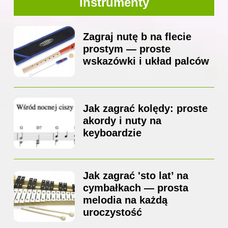
Instrumenty
Zagraj nutę b na flecie
prostym — proste
wskazówki i układ palców
Jak zagrać kolędy: proste
akordy i nuty na
keyboardzie
Jak zagrać 'sto lat’ na
cymbałkach — prosta
melodia na każdą
uroczystość