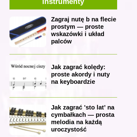
Instrumenty
Zagraj nutę b na flecie
prostym — proste
wskazówki i układ
palców
Jak zagrać kolędy:
proste akordy i nuty
na keyboardzie
Jak zagrać 'sto lat’ na
cymbałkach — prosta
melodia na każdą
uroczystość