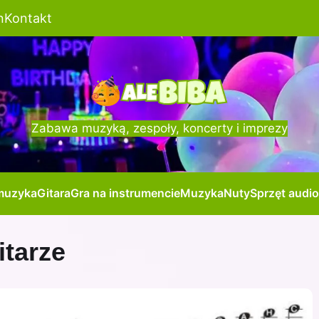
n
Kontakt
Zabawa muzyką, zespoły, koncerty i imprezy
muzyka
Gitara
Gra na instrumencie
Muzyka
Nuty
Sprzęt audio
itarze