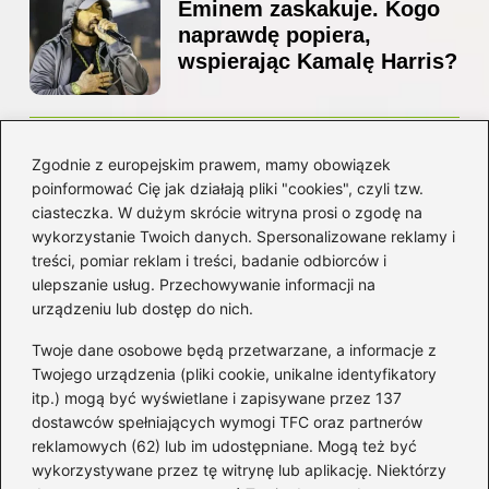
Eminem zaskakuje. Kogo
naprawdę popiera,
wspierając Kamalę Harris?
Z jakiego kraju pochodzi
Zgodnie z europejskim prawem, mamy obowiązek
Ed Sheeran? Poznaj jego
poinformować Cię jak działają pliki "cookies", czyli tzw.
niezwykłą historię i
ciasteczka. W dużym skrócie witryna prosi o zgodę na
korzenie
wykorzystanie Twoich danych. Spersonalizowane reklamy i
treści, pomiar reklam i treści, badanie odbiorców i
ulepszanie usług. Przechowywanie informacji na
Kategorie
urządzeniu lub dostęp do nich.
Twoje dane osobowe będą przetwarzane, a informacje z
Artyści
(16)
Twojego urządzenia (pliki cookie, unikalne identyfikatory
itp.) mogą być wyświetlane i zapisywane przez 137
Filmowa muzyka
(101)
dostawców spełniających wymogi TFC oraz partnerów
Gitara
(69)
reklamowych (62) lub im udostępniane. Mogą też być
Gra na instrumencie
(59)
wykorzystywane przez tę witrynę lub aplikację. Niektórzy