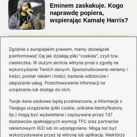
Eminem zaskakuje. Kogo
naprawdę popiera,
wspierając Kamalę Harris?
Z jakiego kraju pochodzi
Zgodnie z europejskim prawem, mamy obowiązek
Ed Sheeran? Poznaj jego
poinformować Cię jak działają pliki "cookies", czyli tzw.
niezwykłą historię i
ciasteczka. W dużym skrócie witryna prosi o zgodę na
korzenie
wykorzystanie Twoich danych. Spersonalizowane reklamy i
treści, pomiar reklam i treści, badanie odbiorców i
ulepszanie usług. Przechowywanie informacji na
Kategorie
urządzeniu lub dostęp do nich.
Twoje dane osobowe będą przetwarzane, a informacje z
Artyści
(16)
Twojego urządzenia (pliki cookie, unikalne identyfikatory
itp.) mogą być wyświetlane i zapisywane przez 137
Filmowa muzyka
(101)
dostawców spełniających wymogi TFC oraz partnerów
Gitara
(69)
reklamowych (62) lub im udostępniane. Mogą też być
Gra na instrumencie
(59)
wykorzystywane przez tę witrynę lub aplikację. Niektórzy