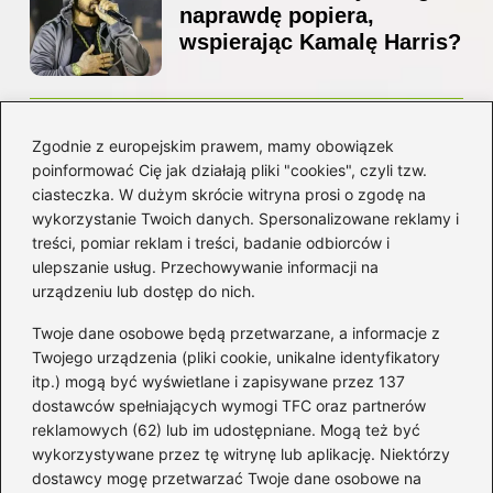
naprawdę popiera,
wspierając Kamalę Harris?
Z jakiego kraju pochodzi
Zgodnie z europejskim prawem, mamy obowiązek
Ed Sheeran? Poznaj jego
poinformować Cię jak działają pliki "cookies", czyli tzw.
niezwykłą historię i
ciasteczka. W dużym skrócie witryna prosi o zgodę na
korzenie
wykorzystanie Twoich danych. Spersonalizowane reklamy i
treści, pomiar reklam i treści, badanie odbiorców i
ulepszanie usług. Przechowywanie informacji na
Kategorie
urządzeniu lub dostęp do nich.
Twoje dane osobowe będą przetwarzane, a informacje z
Artyści
(16)
Twojego urządzenia (pliki cookie, unikalne identyfikatory
itp.) mogą być wyświetlane i zapisywane przez 137
Filmowa muzyka
(101)
dostawców spełniających wymogi TFC oraz partnerów
Gitara
(69)
reklamowych (62) lub im udostępniane. Mogą też być
Gra na instrumencie
(59)
wykorzystywane przez tę witrynę lub aplikację. Niektórzy
Muzyka
(238)
dostawcy mogę przetwarzać Twoje dane osobowe na