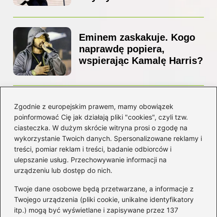
Eminem zaskakuje. Kogo
naprawdę popiera,
wspierając Kamalę Harris?
Z jakiego kraju pochodzi
Zgodnie z europejskim prawem, mamy obowiązek
Ed Sheeran? Poznaj jego
poinformować Cię jak działają pliki "cookies", czyli tzw.
niezwykłą historię i
ciasteczka. W dużym skrócie witryna prosi o zgodę na
korzenie
wykorzystanie Twoich danych. Spersonalizowane reklamy i
treści, pomiar reklam i treści, badanie odbiorców i
ulepszanie usług. Przechowywanie informacji na
Kategorie
urządzeniu lub dostęp do nich.
Twoje dane osobowe będą przetwarzane, a informacje z
Artyści
(16)
Twojego urządzenia (pliki cookie, unikalne identyfikatory
itp.) mogą być wyświetlane i zapisywane przez 137
Filmowa muzyka
(101)