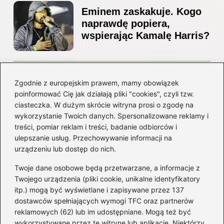
Eminem zaskakuje. Kogo
naprawdę popiera,
wspierając Kamalę Harris?
Z jakiego kraju pochodzi
Zgodnie z europejskim prawem, mamy obowiązek
Ed Sheeran? Poznaj jego
poinformować Cię jak działają pliki "cookies", czyli tzw.
niezwykłą historię i
ciasteczka. W dużym skrócie witryna prosi o zgodę na
korzenie
wykorzystanie Twoich danych. Spersonalizowane reklamy i
treści, pomiar reklam i treści, badanie odbiorców i
ulepszanie usług. Przechowywanie informacji na
Kategorie
urządzeniu lub dostęp do nich.
Twoje dane osobowe będą przetwarzane, a informacje z
Artyści
(16)
Twojego urządzenia (pliki cookie, unikalne identyfikatory
itp.) mogą być wyświetlane i zapisywane przez 137
Filmowa muzyka
(101)
dostawców spełniających wymogi TFC oraz partnerów
Gitara
(69)
reklamowych (62) lub im udostępniane. Mogą też być
Gra na instrumencie
(59)
wykorzystywane przez tę witrynę lub aplikację. Niektórzy