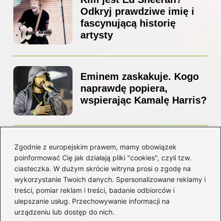
Odkryj prawdziwe imię i
fascynującą historię
artysty
Eminem zaskakuje. Kogo
naprawdę popiera,
wspierając Kamalę Harris?
Z jakiego kraju pochodzi
Zgodnie z europejskim prawem, mamy obowiązek
Ed Sheeran? Poznaj jego
poinformować Cię jak działają pliki "cookies", czyli tzw.
niezwykłą historię i
ciasteczka. W dużym skrócie witryna prosi o zgodę na
korzenie
wykorzystanie Twoich danych. Spersonalizowane reklamy i
treści, pomiar reklam i treści, badanie odbiorców i
ulepszanie usług. Przechowywanie informacji na
Kategorie
urządzeniu lub dostęp do nich.