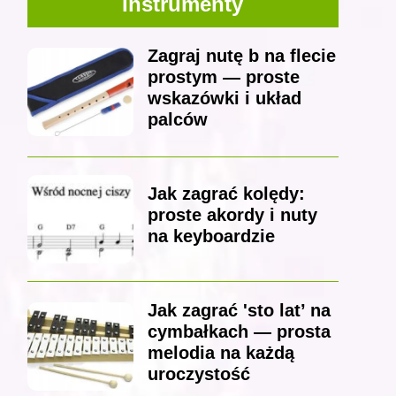
Instrumenty
Zagraj nutę b na flecie
prostym — proste
wskazówki i układ
palców
Jak zagrać kolędy:
proste akordy i nuty
na keyboardzie
Jak zagrać 'sto lat’ na
cymbałkach — prosta
melodia na każdą
uroczystość