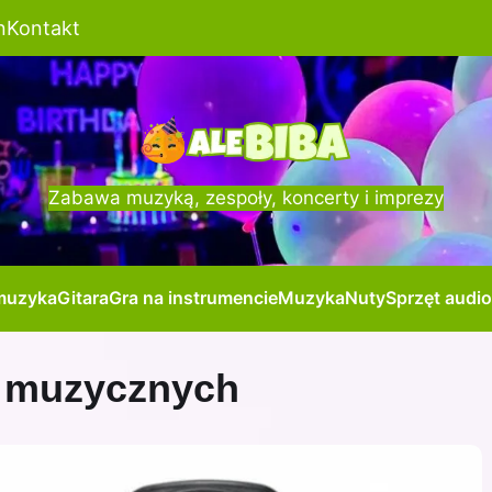
n
Kontakt
Zabawa muzyką, zespoły, koncerty i imprezy
muzyka
Gitara
Gra na instrumencie
Muzyka
Nuty
Sprzęt audio
 muzycznych