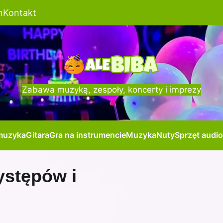
n
Kontakt
Zabawa muzyką, zespoły, koncerty i imprezy
muzyka
Gitara
Gra na instrumencie
Muzyka
Nuty
Sprzęt audio
stępów i