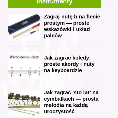
Instrumenty
Zagraj nutę b na flecie
prostym — proste
wskazówki i układ
palców
Jak zagrać kolędy:
proste akordy i nuty
na keyboardzie
Jak zagrać 'sto lat’ na
cymbałkach — prosta
melodia na każdą
uroczystość