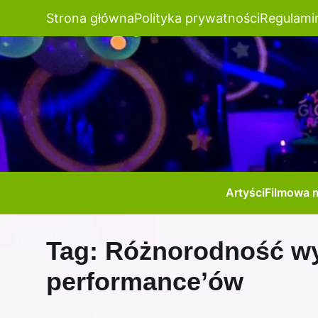
Strona główna
Polityka prywatności
Regulami
Artyści
Filmowa 
Tag:
Różnorodność wy
performance’ów