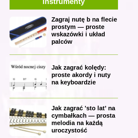
Instrumenty
Zagraj nutę b na flecie
prostym — proste
wskazówki i układ
palców
Jak zagrać kolędy:
proste akordy i nuty
na keyboardzie
Jak zagrać 'sto lat’ na
cymbałkach — prosta
melodia na każdą
uroczystość