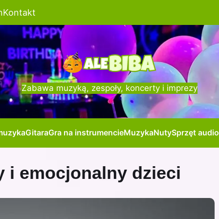
n
Kontakt
Zabawa muzyką, zespoły, koncerty i imprezy
muzyka
Gitara
Gra na instrumencie
Muzyka
Nuty
Sprzęt audio
 i emocjonalny dzieci