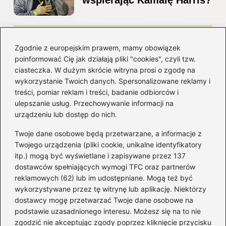
Z jakiego kraju pochodzi
Zgodnie z europejskim prawem, mamy obowiązek
Ed Sheeran? Poznaj jego
poinformować Cię jak działają pliki "cookies", czyli tzw.
niezwykłą historię i
ciasteczka. W dużym skrócie witryna prosi o zgodę na
korzenie
wykorzystanie Twoich danych. Spersonalizowane reklamy i
treści, pomiar reklam i treści, badanie odbiorców i
ulepszanie usług. Przechowywanie informacji na
Kategorie
urządzeniu lub dostęp do nich.
Twoje dane osobowe będą przetwarzane, a informacje z
Artyści
(16)
Twojego urządzenia (pliki cookie, unikalne identyfikatory
itp.) mogą być wyświetlane i zapisywane przez 137
Filmowa muzyka
(101)
dostawców spełniających wymogi TFC oraz partnerów
Gitara
(69)
reklamowych (62) lub im udostępniane. Mogą też być
Gra na instrumencie
(59)
wykorzystywane przez tę witrynę lub aplikację. Niektórzy
Muzyka
(236)
dostawcy mogę przetwarzać Twoje dane osobowe na
podstawie uzasadnionego interesu. Możesz się na to nie
Nuty
(10)
zgodzić nie akceptując zgody poprzez kliknięcie przycisku