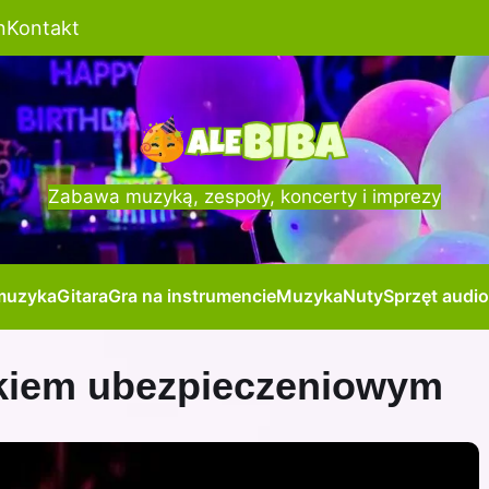
n
Kontakt
Zabawa muzyką, zespoły, koncerty i imprezy
muzyka
Gitara
Gra na instrumencie
Muzyka
Nuty
Sprzęt audio
ykiem ubezpieczeniowym