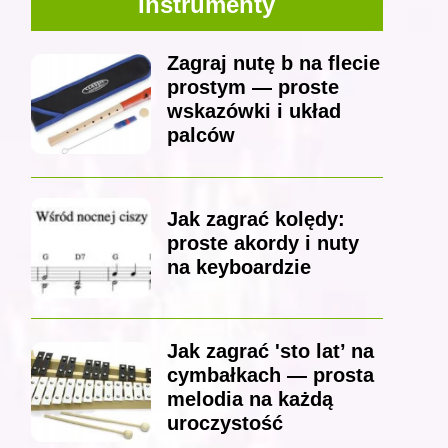
Instrumenty
Zagraj nutę b na flecie
prostym — proste
wskazówki i układ
palców
Jak zagrać kolędy:
proste akordy i nuty
na keyboardzie
Jak zagrać 'sto lat’ na
cymbałkach — prosta
melodia na każdą
uroczystość