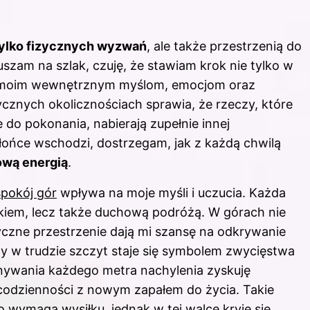
tylko fizycznych wyzwań
, ale także przestrzenią do
uszam na szlak, czuję, że stawiam krok nie tylko w
u moim wewnętrznym myślom, emocjom oraz
znych okolicznościach sprawia, że rzeczy, które
 do pokonania, nabierają zupełnie innej
ońce wschodzi, dostrzegam, jak z każdą chwilą
ową energią
.
spokój gór
wpływa na moje myśli i uczucia. Każda
łkiem, lecz także duchową podróżą. W górach nie
yczne przestrzenie dają mi szansę na odkrywanie
ty w trudzie szczyt staje się symbolem zwycięstwa
nywania każdego metra nachylenia zyskuję
 codzienności z nowym zapałem do życia. Takie
o wymaga wysiłku, jednak w tej walce kryje się