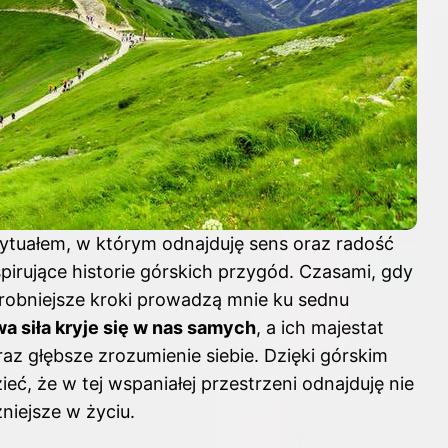
ytuałem, w którym odnajduję sens oraz radość
spirujące historie górskich przygód
. Czasami, gdy
robniejsze kroki prowadzą mnie ku sednu
a siła kryje się w nas samych
, a ich majestat
raz głębsze zrozumienie siebie. Dzięki górskim
, że w tej wspaniałej przestrzeni odnajduję nie
żniejsze w życiu.