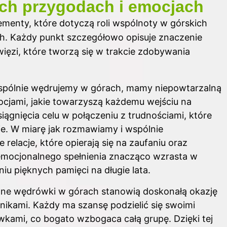
ich przygodach i emocjach
ementy, które dotyczą roli wspólnoty w górskich
h. Każdy punkt szczegółowo opisuje znaczenie
ięzi, które tworzą się w trakcie zdobywania
spólnie wędrujemy w górach, mamy niepowtarzalną
ocjami, jakie towarzyszą każdemu wejściu na
ągnięcia celu w połączeniu z trudnościami, które
bie. W miarę jak rozmawiamy i wspólnie
elacje, które opierają się na zaufaniu oraz
 emocjonalnego spełnienia znacząco wzrasta w
niu pięknych pamięci na długie lata.
ne wędrówki w górach stanowią doskonałą okazję
ikami. Każdy ma szansę podzielić się swoimi
wkami, co bogato wzbogaca całą grupę. Dzięki tej