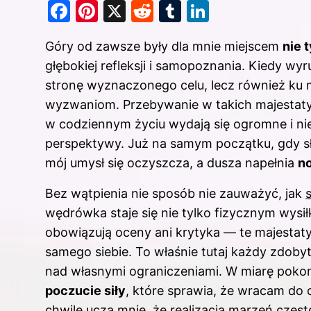
F
Pi
X
R
T
Li
a
nt
e
u
n
Góry od zawsze były dla mnie miejscem
nie 
c
er
d
m
k
głębokiej refleksji i samopoznania. Kiedy wyr
e
e
di
bl
e
stronę wyznaczonego celu, lecz również k
b
st
t
r
dI
wyzwaniom. Przebywanie w takich majestatyc
o
n
w codziennym życiu wydają się ogromne i nie
o
perspektywy. Już na samym początku, gdy sł
k
mój umysł się oczyszcza, a dusza napełnia
n
Bez wątpienia nie sposób nie zauważyć, jak
wędrówka staje się nie tylko fizycznym wysi
obowiązują oceny ani krytyka — te majestat
samego siebie. To właśnie tutaj każdy zdoby
nad własnymi ograniczeniami. W miarę poko
poczucie siły
, które sprawia, że wracam do
chwile uczą mnie, że realizacja marzeń częst