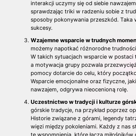
interakcji uczymy się od siebie nawzaj
sprawdzając triki w radzeniu sobie z 
sposoby pokonywania przeszkód. Taka ws
sukcesy.
Wzajemne wsparcie w trudnych mome
możemy napotkać różnorodne trudności, 
W takich sytuacjach wsparcie w postaci 
a motywacja grupy pozwala przezwyciężyć
pomocy dotarcie do celu, który początkow
Wsparcie emocjonalne oraz fizyczne, jak
nawzajem, odgrywa nieocenioną rolę.
Uczestnictwo w tradycji i kulturze górsk
górskie tradycje, na przykład poprzez op
Historie związane z górami, legendy tat
więzi między pokoleniami. Każdy z nas st
te wspomnienia, które łączą miłośników 