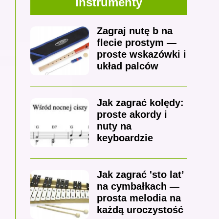
Instrumenty
Zagraj nutę b na
flecie prostym —
proste wskazówki i
układ palców
Jak zagrać kolędy:
proste akordy i
nuty na
keyboardzie
Jak zagrać 'sto lat’
na cymbałkach —
prosta melodia na
każdą uroczystość