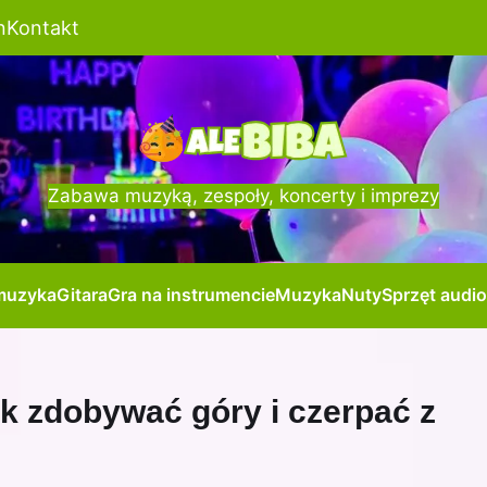
n
Kontakt
Zabawa muzyką, zespoły, koncerty i imprezy
muzyka
Gitara
Gra na instrumencie
Muzyka
Nuty
Sprzęt audio
ak zdobywać góry i czerpać z