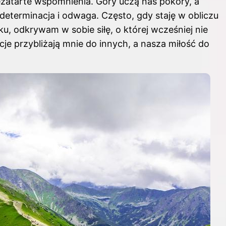
zatarte wspomnienia. Góry uczą nas pokory, a
determinacja i odwaga. Często, gdy staję w obliczu
u, odkrywam w sobie siłę, o której wcześniej nie
je przybliżają mnie do innych, a nasza miłość do