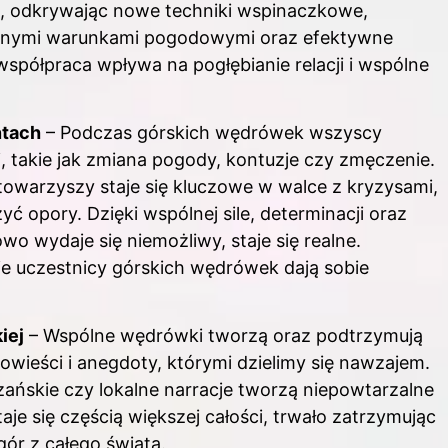
em, odkrywając nowe techniki wspinaczkowe,
trudnymi warunkami pogodowymi oraz efektywne
półpraca wpływa na pogłębianie relacji i wspólne
ntach
– Podczas górskich wędrówek wszyscy
takie jak zmiana pogody, kontuzje czy zmęczenie.
towarzyszy staje się kluczowe w walce z kryzysami,
 opory. Dzięki wspólnej sile, determinacji oraz
o wydaje się niemożliwy, staje się realne.
ie uczestnicy górskich wędrówek dają sobie
iej
– Wspólne wędrówki tworzą oraz podtrzymują
owieści i anegdoty, którymi dzielimy się nawzajem.
rzańskie czy lokalne narracje tworzą niepowtarzalne
aje się częścią większej całości, trwało zatrzymując
gór z całego świata.