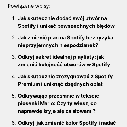
Powiązane wpisy:
c
er
d
m
k
e
e
di
bl
e
Jak skutecznie dodać swój utwór na
b
st
t
r
dI
Spotify i unikać powszechnych błędów
o
n
Jak zmienić plan na Spotify bez ryzyka
o
nieprzyjemnych niespodzianek?
k
Odkryj sekret idealnej playlisty: jak
zmienić kolejność utworów w Spotify
Jak skutecznie zrezygnować z Spotify
Premium i uniknąć zbędnych opłat
Odkrywając przesłanie w tekście
piosenki Mario: Czy ty wiesz, co
naprawdę kryje się za słowami?
Odkryj, jak zmienić kolor Spotify i nadać