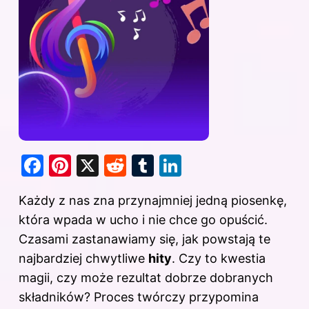
F
Pi
X
R
T
Li
a
nt
e
u
n
Każdy z nas zna przynajmniej jedną piosenkę,
c
er
d
m
k
która wpada w ucho i nie chce go opuścić.
e
e
di
bl
e
Czasami zastanawiamy się, jak powstają te
b
st
t
r
dI
najbardziej chwytliwe
hity
. Czy to kwestia
o
n
magii, czy może rezultat dobrze dobranych
o
składników? Proces twórczy przypomina