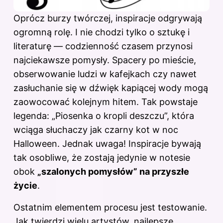
Oprócz burzy twórczej, inspiracje odgrywają
ogromną rolę. I nie chodzi tylko o sztukę i
literaturę — codzienność czasem przynosi
najciekawsze pomysły. Spacery po mieście,
obserwowanie ludzi w kafejkach czy nawet
zasłuchanie się w dźwięk kapiącej wody mogą
zaowocować kolejnym hitem. Tak powstaje
legenda: „Piosenka o kropli deszczu”, która
wciąga słuchaczy jak czarny kot w noc
Halloween. Jednak uwaga! Inspiracje bywają
tak osobliwe, że zostają jedynie w notesie
obok
„szalonych pomysłów” na przyszłe
życie
.
Ostatnim elementem procesu jest testowanie.
Jak twierdzi wielu artystów, najlepsze