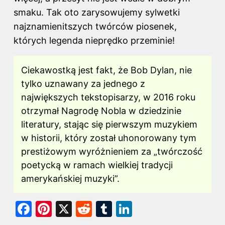
smaku. Tak oto zarysowujemy sylwetki
najznamienitszych twórców piosenek,
których legenda nieprędko przeminie!
Ciekawostką jest fakt, że Bob Dylan, nie
tylko uznawany za jednego z
największych tekstopisarzy, w 2016 roku
otrzymał Nagrodę Nobla w dziedzinie
literatury, stając się pierwszym muzykiem
w historii, który został uhonorowany tym
prestiżowym wyróżnieniem za „twórczość
poetycką w ramach wielkiej tradycji
amerykańskiej muzyki”.
F
Pi
X
R
T
Li
a
nt
e
u
n