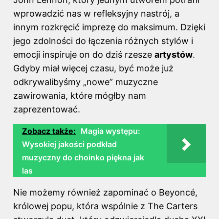
wprowadzić nas w refleksyjny nastrój, a
innym rozkręcić imprezę do maksimum. Dzięki
jego zdolności do łączenia różnych stylów i
emocji inspiruje on do dziś rzesze
artystów
.
Gdyby miał więcej czasu, być może już
odkrywalibyśmy „nowe” muzyczne
zawirowania, które mógłby nam
zaprezentować.
Zobacz także:
Magia występu:
Wysokiej jakości podkład
muzyczny do choinko piękna jak
las
Nie możemy również zapominać o Beyoncé,
królowej popu, która wspólnie z The Carters