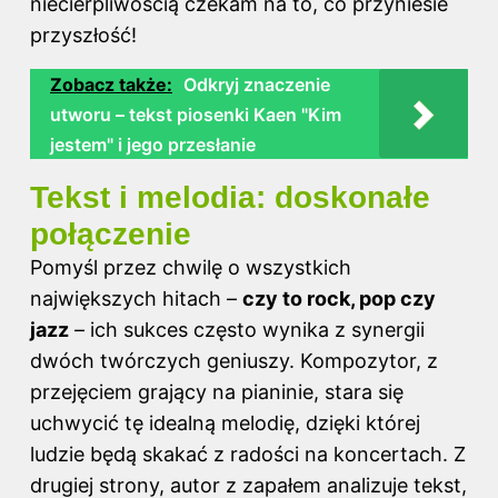
niecierpliwością czekam na to, co przyniesie
przyszłość!
Zobacz także:
Odkryj znaczenie
utworu – tekst piosenki Kaen "Kim
jestem" i jego przesłanie
Tekst i melodia: doskonałe
połączenie
Pomyśl przez chwilę o wszystkich
największych hitach –
czy to rock, pop czy
jazz
– ich sukces często wynika z synergii
dwóch twórczych geniuszy. Kompozytor, z
przejęciem grający na pianinie, stara się
uchwycić tę idealną melodię, dzięki której
ludzie będą skakać z radości na koncertach. Z
drugiej strony, autor z zapałem analizuje tekst,