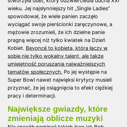
stworzyła duet, który odzwierciedla ducha XXI
wieku. Jej najsłynniejszy hit „Single Ladies”
spowodował, że wiele panien zaczęło
wyciągać swoje pierścionki zaręczynowe, a
mężowie zrozumieli, że ich dzielne panie
pragną więcej niż tylko kwiatek na Dzień
Kobiet.
Beyoncé to kobieta, która łączy w
sobie nie tylko wokalny talent, ale także
umiejętność poruszania najważniejszych
tematów społecznych.
Po jej występie na
Super Bowl nawet najwięksi krytycy musieli
przyznać, że jej osiągnięcia to efekt ciężkiej
pracy i determinacji.
Największe gwiazdy, które
zmieniają oblicze muzyki
Nie sposób pominąć takich ikon jak Bob