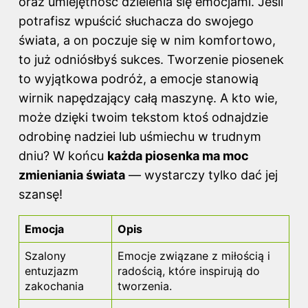
oraz umiejętność dzielenia się emocjami. Jeśli
potrafisz wpuścić słuchacza do swojego
świata, a on poczuje się w nim komfortowo,
to już odniósłbyś sukces. Tworzenie piosenek
to wyjątkowa podróż, a emocje stanowią
wirnik napędzający całą maszynę. A kto wie,
może dzięki twoim tekstom ktoś odnajdzie
odrobinę nadziei lub uśmiechu w trudnym
dniu? W końcu
każda piosenka ma moc
zmieniania świata
— wystarczy tylko dać jej
szansę!
Emocja
Opis
Szalony
Emocje związane z miłością i
entuzjazm
radością, które inspirują do
zakochania
tworzenia.