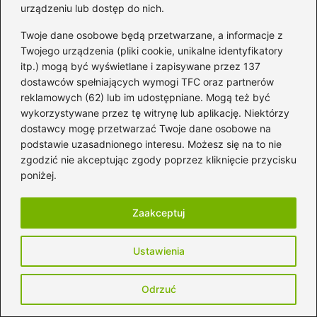
urządzeniu lub dostęp do nich.
Twoje dane osobowe będą przetwarzane, a informacje z
Twojego urządzenia (pliki cookie, unikalne identyfikatory
itp.) mogą być wyświetlane i zapisywane przez 137
Darmowe Spotify legalnie – jak korzystać
dostawców spełniających wymogi TFC oraz partnerów
z Premium bez opłat
reklamowych (62) lub im udostępniane. Mogą też być
2026-08-06
wykorzystywane przez tę witrynę lub aplikację. Niektórzy
dostawcy mogę przetwarzać Twoje dane osobowe na
podstawie uzasadnionego interesu. Możesz się na to nie
zgodzić nie akceptując zgody poprzez kliknięcie przycisku
poniżej.
Zaakceptuj
Instrumenty
Ustawienia
Zagraj nutę b na flecie
Odrzuć
prostym — proste