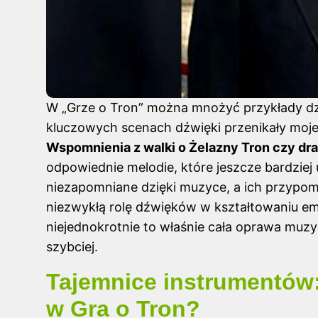
W „Grze o Tron” można mnożyć przykłady dzi
kluczowych scenach dźwięki przenikały moje
Wspomnienia z walki o Żelazny Tron czy d
odpowiednie melodie, które jeszcze bardziej 
niezapomniane dzięki muzyce, a ich przypom
niezwykłą rolę dźwięków w kształtowaniu emoc
niejednokrotnie to właśnie cała oprawa muzyc
szybciej.
Tajemnice instrumentów:
w Gra o Tron?