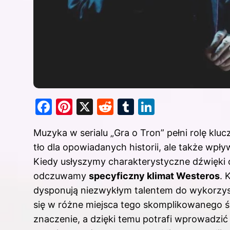
F
Pi
X
R
T
Li
a
nt
e
u
n
Muzyka w serialu „Gra o Tron” pełni rolę klu
c
er
d
m
k
tło dla opowiadanych historii, ale także wpły
e
e
di
bl
e
Kiedy usłyszymy charakterystyczne dźwięki ot
b
st
t
r
dI
odczuwamy
specyficzny klimat Westeros
. 
o
n
dysponują niezwykłym talentem do wykorzys
o
się w różne miejsca tego skomplikowanego ś
k
znaczenie, a dzięki temu potrafi wprowadzić 