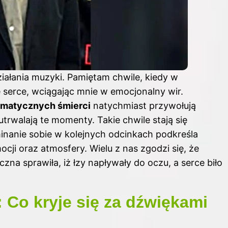
ałania muzyki. Pamiętam chwile, kiedy w
 serce, wciągając mnie w emocjonalny wir.
ramatycznych śmierci
natychmiast przywołują
utrwalają te momenty. Takie chwile stają się
inanie sobie w kolejnych odcinkach podkreśla
ji oraz atmosfery. Wielu z nas zgodzi się, że
zna sprawiła, iż łzy napływały do oczu, a serce biło
 Co kryje się za dźwiękami