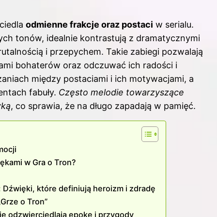
ciedla
odmienne frakcje oraz postaci
w serialu.
ych tonów, idealnie kontrastują z dramatycznymi
utalnością i przepychem. Takie zabiegi pozwalają
jami bohaterów oraz odczuwać ich radości i
aniach między postaciami i ich motywacjami, a
ntach fabuły.
Często melodie towarzyszące
wką
, co sprawia, że na długo zapadają w pamięć.
mocji
iękami w Gra o Tron?
Dźwięki, które definiują heroizm i zdradę
„Grze o Tron”
je odzwierciedlają epokę i przygody