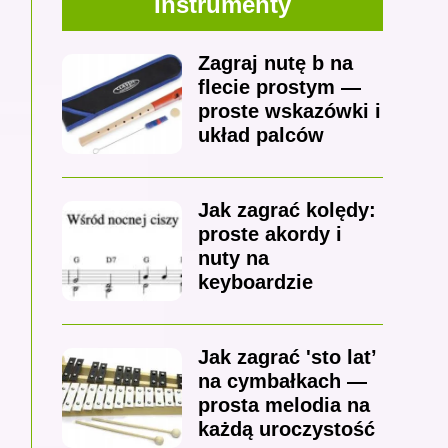
Instrumenty
Zagraj nutę b na
flecie prostym —
proste wskazówki i
układ palców
Jak zagrać kolędy:
proste akordy i
nuty na
keyboardzie
Jak zagrać 'sto lat’
na cymbałkach —
prosta melodia na
każdą uroczystość