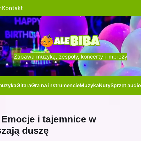
n
Kontakt
Zabawa muzyką, zespoły, koncerty i imprezy
muzyka
Gitara
Gra na instrumencie
Muzyka
Nuty
Sprzęt audio
 Emocje i tajemnice w
szają duszę