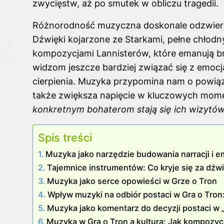
zwycięstw, aż po smutek w obliczu tragedii.
Różnorodność muzyczna doskonale odzwier
Dźwięki kojarzone ze Starkami, pełne chłodn
kompozycjami Lannisterów, które emanują br
widzom jeszcze bardziej związać się z emoc
cierpienia. Muzyka przypomina nam o powiąz
także zwiększa napięcie w kluczowych mome
konkretnym bohaterom stają się ich wizytó
Spis treści
Muzyka jako narzędzie budowania narracji i e
Tajemnice instrumentów: Co kryje się za dźw
Muzyka jako serce opowieści w Grze o Tron
Wpływ muzyki na odbiór postaci w Gra o Tron: 
Muzyka jako komentarz do decyzji postaci w 
Muzyka w Gra o Tron a kultura: Jak kompozyc