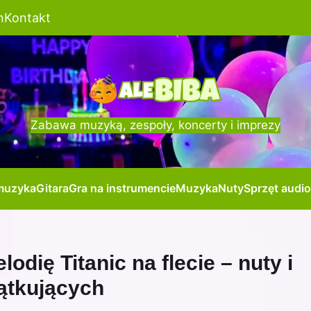
n
Kontakt
Zabawa muzyką, zespoły, koncerty i imprezy
muzyka
Gitara
Gra na instrumencie
Muzyka
Nuty
Sprzęt audio
odię Titanic na flecie – nuty i
ątkujących