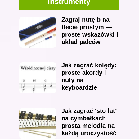
Instrumenty
Zagraj nutę b na
flecie prostym —
proste wskazówki i
układ palców
Jak zagrać kolędy:
proste akordy i
nuty na
keyboardzie
Jak zagrać 'sto lat’
na cymbałkach —
prosta melodia na
każdą uroczystość