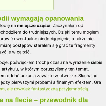
odii wymagają opanowania
elodię na
mniejsze części
. Zaczynałem od
echodziłem do trudniejszych. Dzięki temu mogłem
rawić ewentualne niedociągnięcia, a także nie
 miarę postępów starałem się grać te fragmenty
zyć je w całość.
cje, poświęciłem trochę czasu na wyrażenie siebie
o artykułu
, w którym poruszyliśmy ten temat.
łem oddać uczucia zawarte w utworze. Słuchając
ędzy pierwszymi próbami a finalnym efektem. Gra
em, ale również fantastyczną przyjemnością
.
a na flecie – przewodnik dla