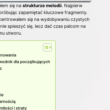
ałem się na
strukturze melodii
. Najpierw
 próbując zapamiętać kluczowe fragmenty.
oncentrowałem się na wydobywaniu czystych
nie spieszyć się, lecz dać czas palcom na
mu utworu.
anowania
ewodnik dla początkujących
ic
ie
larnością
łości i straty