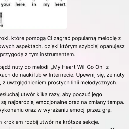
roki, które pomogą Ci zagrać popularną melodię z
czowych aspektach, dzięki którym szybciej opanujesz
ą przygodę z tym instrumentem.
ądź nuty do melodii „My Heart Will Go On” z
ach do nauki lub w Internecie. Upewnij się, że nuty
 z uwzględnieniem prostych linii melodycznych.
słuchaj utwór kilka razy, aby poczuć jego
 są najbardziej emocjonalne oraz na zmiany tempa.
ykonaniu oraz w wyrażaniu emocji przez grę.
 krokiem rozbij utwór na krótsze sekcje.