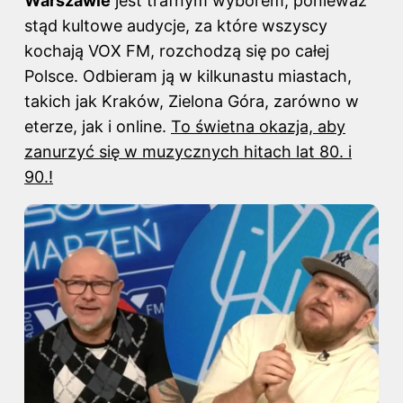
Warszawie
jest trafnym wyborem, ponieważ
stąd kultowe audycje, za które wszyscy
kochają VOX FM, rozchodzą się po całej
Polsce. Odbieram ją w kilkunastu miastach,
takich jak Kraków, Zielona Góra, zarówno w
eterze, jak i online.
To świetna okazja, aby
zanurzyć się w muzycznych hitach lat 80. i
90.!