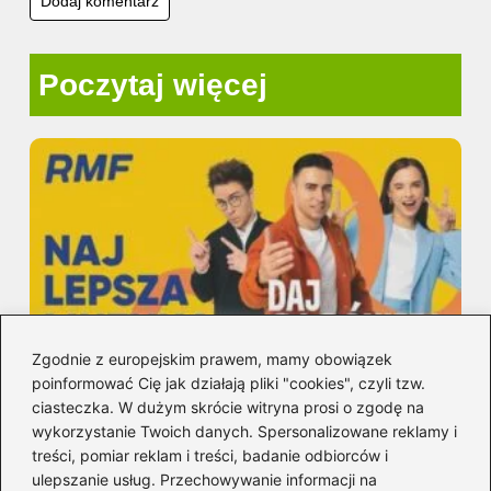
Poczytaj więcej
Zgodnie z europejskim prawem, mamy obowiązek
Na jakim kanale RMF FM —
poinformować Cię jak działają pliki "cookies", czyli tzw.
częstotliwości i słuchanie online
ciasteczka. W dużym skrócie witryna prosi o zgodę na
wykorzystanie Twoich danych. Spersonalizowane reklamy i
2026-08-05
treści, pomiar reklam i treści, badanie odbiorców i
ulepszanie usług. Przechowywanie informacji na