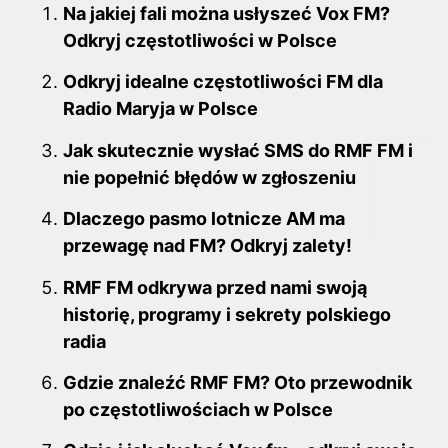
e
e
di
bl
e
Na jakiej fali można usłyszeć Vox FM?
b
st
t
r
dI
Odkryj częstotliwości w Polsce
o
n
Odkryj idealne częstotliwości FM dla
o
Radio Maryja w Polsce
k
Jak skutecznie wysłać SMS do RMF FM i
nie popełnić błędów w zgłoszeniu
Dlaczego pasmo lotnicze AM ma
przewagę nad FM? Odkryj zalety!
RMF FM odkrywa przed nami swoją
historię, programy i sekrety polskiego
radia
Gdzie znaleźć RMF FM? Oto przewodnik
po częstotliwościach w Polsce