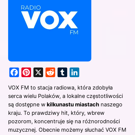
F
Pi
X
R
T
Li
a
nt
e
u
n
VOX FM to
stacja radiowa, która zdobyła
c
er
d
m
k
serca wielu Polaków, a lokalne częstotliwości
e
e
di
bl
e
są dostępne w
kilkunastu miastach
naszego
b
st
t
r
dI
kraju. To prawdziwy hit, który, wbrew
o
n
pozorom, koncentruje się na różnorodności
o
muzycznej. Obecnie możemy słuchać VOX FM