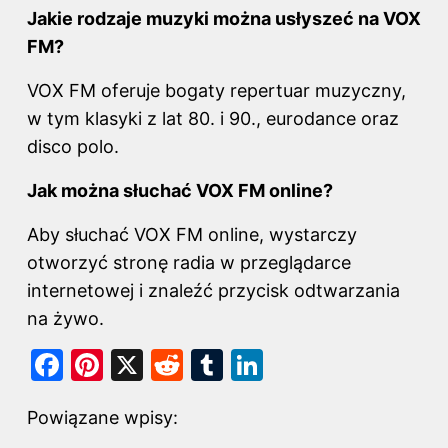
Jakie rodzaje muzyki można usłyszeć na VOX
FM?
VOX FM oferuje bogaty repertuar muzyczny,
w tym klasyki z lat 80. i 90., eurodance oraz
disco polo.
Jak można słuchać VOX FM online?
Aby słuchać VOX FM online, wystarczy
otworzyć stronę radia w przeglądarce
internetowej i znaleźć przycisk odtwarzania
na żywo.
F
Pi
X
R
T
Li
a
nt
e
u
n
Powiązane wpisy:
c
er
d
m
k