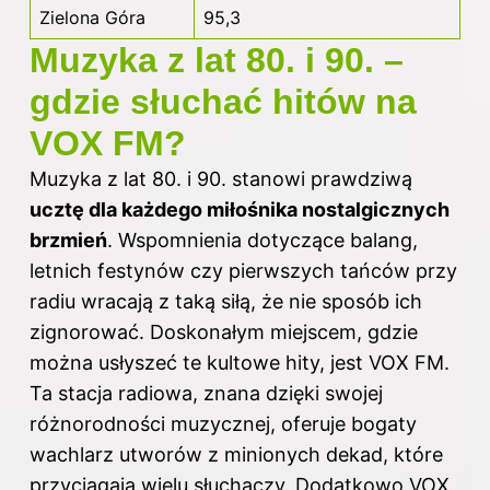
Zielona Góra
95,3
Muzyka z lat 80. i 90. –
gdzie słuchać hitów na
VOX FM?
Muzyka z lat 80. i 90. stanowi prawdziwą
ucztę dla każdego miłośnika nostalgicznych
brzmień
. Wspomnienia dotyczące balang,
letnich festynów czy pierwszych tańców przy
radiu wracają z taką siłą, że nie sposób ich
zignorować. Doskonałym miejscem, gdzie
można usłyszeć te kultowe hity, jest VOX FM.
Ta stacja radiowa, znana dzięki swojej
różnorodności muzycznej, oferuje bogaty
wachlarz utworów z minionych dekad, które
przyciągają wielu słuchaczy. Dodatkowo VOX