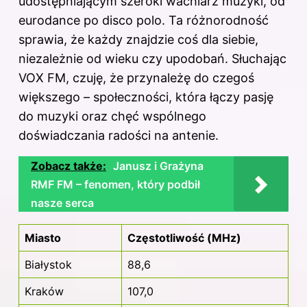
udostępniającym szeroki wachlarz muzyki, od
eurodance po disco polo. Ta różnorodność
sprawia, że każdy znajdzie coś dla siebie,
niezależnie od wieku czy upodobań. Słuchając
VOX FM, czuję, że przynależę do czegoś
większego – społeczności, która łączy pasję
do muzyki oraz chęć wspólnego
doświadczania radości na antenie.
Zobacz także:
Janusz i Grażyna
RMF FM – fenomen, który podbił
nasze serca
Miasto
Częstotliwość (MHz)
Białystok
88,6
Kraków
107,0