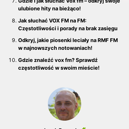
Gdzie i jak słuchać Vox fm – odkryj swoje
ulubione hity na bieżąco!
Jak słuchać VOX FM na FM:
Częstotliwości i porady na brak zasięgu
Odkryj, jakie piosenki leciały na RMF FM
w najnowszych notowaniach!
Gdzie znaleźć vox fm? Sprawdź
częstotliwość w swoim mieście!