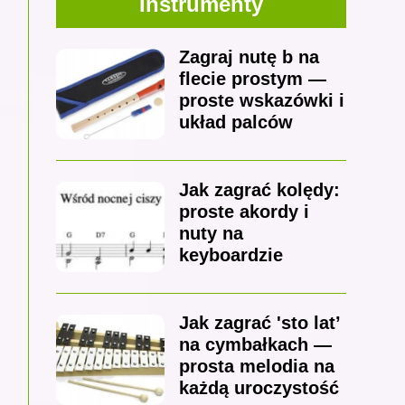
Instrumenty
Zagraj nutę b na
flecie prostym —
proste wskazówki i
układ palców
Jak zagrać kolędy:
proste akordy i
nuty na
keyboardzie
Jak zagrać 'sto lat’
na cymbałkach —
prosta melodia na
każdą uroczystość