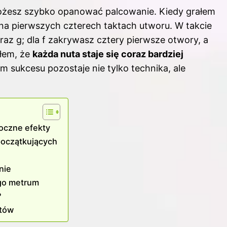
ożesz szybko opanować palcowanie. Kiedy grałem
ę na pierwszych czterech taktach utworu. W takcie
raz g; dla f zakrywasz cztery pierwsze otwory, a
yłem, że
każda nuta staje się coraz bardziej
m sukcesu pozostaje nie tylko technika, ale
oczne efekty
a początkujących
nie
ego metrum
?
stów