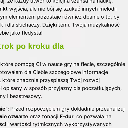
aj, że każdy utwór to kolejna szansa na naukę.
t wyjścia, ale nie bój się szukać innych melodii
wym elementem pozostaje również dbanie o to, by
jak i dla słuchaczy. Dzięki temu Twoja muzykalność
bie jako fledysta!
 krok po kroku dla
, które pomogą Ci w nauce gry na flecie, szczególnie
gotowałem dla Ciebie szczegółowe informacje
, które znacznie przyspieszą Twój rozwój
ł opisany w sposób przyjazny dla początkujących,
mny i bezstresowy.
ie”:
Przed rozpoczęciem gry dokładnie przeanalizuj
ie czwarte
oraz tonacji
F-dur
, co pozwala na
ości i wartości rytmicznych wykorzystywanych