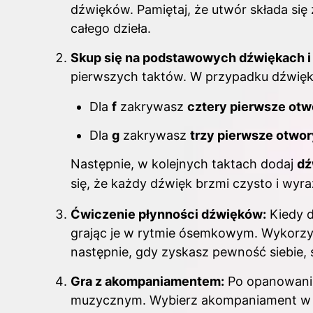
dźwięków. Pamiętaj, że utwór składa się
całego dzieła.
Skup się na podstawowych dźwiękach i
pierwszych taktów. W przypadku dźwięków
Dla
f
zakrywasz
cztery pierwsze otw
Dla
g
zakrywasz
trzy pierwsze otwor
Następnie, w kolejnych taktach dodaj
dź
się, że każdy dźwięk brzmi czysto i wyra
Ćwiczenie płynności dźwięków:
Kiedy d
grając je w rytmie ósemkowym. Wykorzyst
następnie, gdy zyskasz pewność siebie,
Gra z akompaniamentem:
Po opanowaniu
muzycznym. Wybierz akompaniament w 