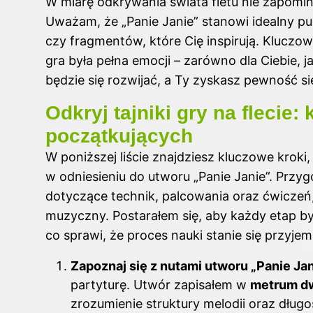
W miarę odkrywania świata fletu nie zapomin
Uważam, że „Panie Janie” stanowi idealny punk
czy fragmentów, które Cię inspirują. Kluczo
gra była pełna emocji – zarówno dla Ciebie, 
będzie się rozwijać, a Ty zyskasz pewność sie
Odkryj tajniki gry na flecie:
początkujących
W poniższej liście znajdziesz kluczowe kroki
w odniesieniu do utworu „Panie Janie”. Przy
dotyczące technik, palcowania oraz ćwiczeń
muzyczny. Postarałem się, aby każdy etap by
co sprawi, że proces nauki stanie się przyje
Zapoznaj się z nutami utworu „Panie Jan
partyturę. Utwór zapisałem w
metrum dw
zrozumienie struktury melodii oraz dług