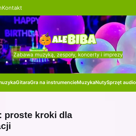
n
Kontakt
Zabawa muzyką, zespoły, koncerty i imprezy
muzyka
Gitara
Gra na instrumencie
Muzyka
Nuty
Sprzęt audio
: proste kroki dla
cji