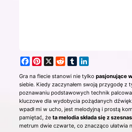
F
Pi
X
R
T
Li
a
nt
e
u
n
Gra na flecie stanowi nie tylko
pasjonujące 
c
er
d
m
k
siebie. Kiedy zaczynałem swoją przygodę z t
e
e
di
bl
e
poznawaniu podstawowych technik palcowania
b
st
t
r
dI
kluczowe dla wydobycia pożądanych dźwiękó
o
n
wpadł mi w ucho, jest melodyjną i prostą ko
o
pamiętać, że
ta melodia składa się z szesna
k
metrum dwie czwarte, co znacząco ułatwia 