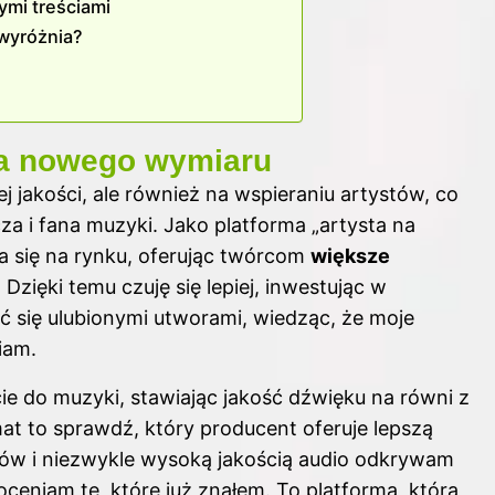
ymi treściami
 wyróżnia?
ra nowego wymiaru
j jakości, ale również na wspieraniu artystów, co
a i fana muzyki. Jako platforma „artysta na
a się na rynku, oferując twórcom
większe
zięki temu czuję się lepiej, inwestując w
yć się ulubionymi utworami, wiedząc, że moje
iam.
e do muzyki, stawiając jakość dźwięku na równi z
mat to sprawdź,
który producent oferuje lepszą
rów i niezwykle wysoką jakością audio odkrywam
ceniam te, które już znałem. To platforma, która