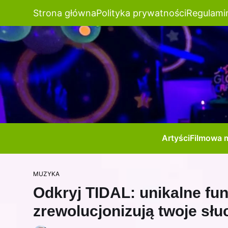
Strona główna
Polityka prywatności
Regulami
Artyści
Filmowa 
MUZYKA
Odkryj TIDAL: unikalne fu
zrewolucjonizują twoje słu