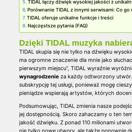
TIDAL łączy dźwięk wysokiej jakości z unikaln
Porównanie TIDAL z innymi serwisami: Co go
TIDAL oferuje unikalne funkcje i treści
Najczęstsze pytania (FAQ)
Dzięki TIDAL muzyka nabie
TIDAL skupia się nie tylko na dźwięku wysokie
ma ogromne znaczenie dla mnie jako słuchacz
pierwszym miejscu”, TIDAL wyraźnie wyróżni
wynagrodzenie
za każdy odtworzony utwór. D
subskrypcję tej usługi, ponieważ mogę ciesz
pieniądze wspierają artystów, których docen
Podsumowując, TIDAL zmienia nasze podejści
jej dostępnością. Skoro zahaczamy o ten te
jakość dźwięku
. Z ponad 110 milionami utwo
nie tylko nowe utwory, ale także ponownie do