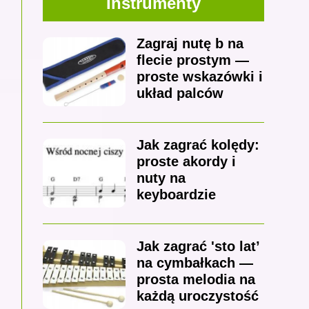
Instrumenty
Zagraj nutę b na
flecie prostym —
proste wskazówki i
układ palców
Jak zagrać kolędy:
proste akordy i
nuty na
keyboardzie
Jak zagrać 'sto lat’
na cymbałkach —
prosta melodia na
każdą uroczystość