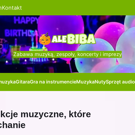
n
Kontakt
Zabawa muzyką, zespoły, koncerty i imprezy
muzyka
Gitara
Gra na instrumencie
Muzyka
Nuty
Sprzęt audio
nkcje muzyczne, które
chanie