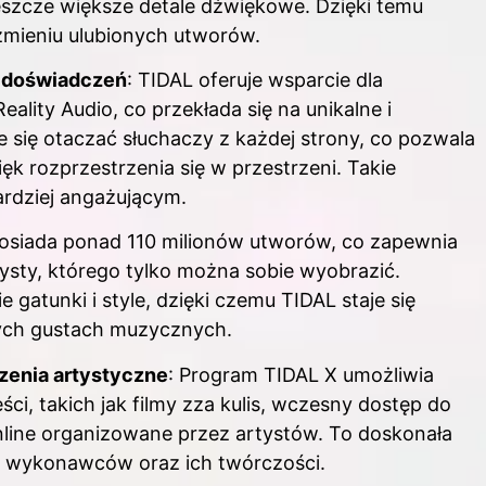
jeszcze większe detale dźwiękowe. Dzięki temu
zmieniu ulubionych utworów.
h doświadczeń
: TIDAL oferuje wsparcie dla
ality Audio, co przekłada się na unikalne i
 się otaczać słuchaczy z każdej strony, co pozwala
ęk rozprzestrzenia się w przestrzeni. Takie
ardziej angażującym.
posiada ponad 110 milionów utworów, co zapewnia
tysty, którego tylko można sobie wyobrazić.
 gatunki i style, dzięki czemu TIDAL staje się
nych gustach muzycznych.
zenia artystyczne
: Program TIDAL X umożliwia
i, takich jak filmy zza kulis, wczesny dostęp do
line organizowane przez artystów. To doskonała
h wykonawców oraz ich twórczości.