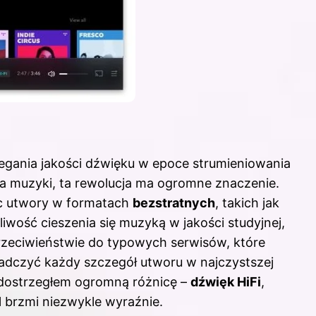
egania jakości dźwięku w epoce strumieniowania
ka muzyki, ta rewolucja ma ogromne znaczenie.
jąc utwory w formatach
bezstratnych
, takich jak
wość cieszenia się muzyką w jakości studyjnej,
przeciwieństwie do typowych serwisów, które
adczyć każdy szczegół utworu w najczystszej
 dostrzegłem ogromną różnicę –
dźwięk HiFi
,
l brzmi niezwykle wyraźnie.