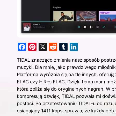
F
Pi
X
R
T
Li
a
nt
e
u
n
TIDAL znacząco zmienia nasz sposób postrz
c
er
d
m
k
muzyki. Dla mnie, jako prawdziwego miłośni
e
e
di
bl
e
Platforma wyróżnia się na tle innych, oferu
b
st
t
r
dI
FLAC czy HiRes FLAC. Dzięki temu mam możli
o
n
która zbliża się do oryginalnych nagrań. W 
o
kompresują dźwięk, TIDAL pozwala mi doświ
k
postaci. Po przetestowaniu TIDAL-u od razu
osiągający 1411 kbps, sprawia, że każdy deta