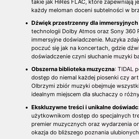
takie jak HiRes FLAC, które zapewniają 
każdy meloman doceni subtelności w br
Dźwięk przestrzenny dla immersyjnyc
technologii Dolby Atmos oraz Sony 360 Re
immersyjne doświadczenie. Muzyka zdaje
poczuć się jak na koncertach, gdzie dźwi
doświadczenie czyni słuchanie muzyki b
Obszerna biblioteka muzyczna
: TIDAL 
dostęp do niemal każdej piosenki czy ar
Olbrzymi zbiór muzyki obejmuje wszystkie
idealnym miejscem dla słuchaczy o róż
Ekskluzywne treści i unikalne doświadc
użytkownikom dostęp do specjalnych treśc
premier muzycznych oraz wydarzenia on
okazja do bliższego poznania ulubionyc