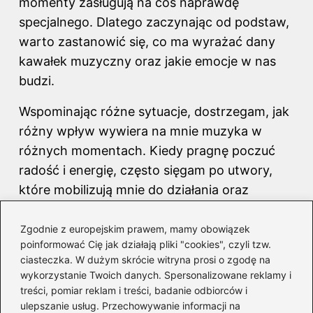
momenty zasługują na coś naprawdę
specjalnego. Dlatego zaczynając od podstaw,
warto zastanowić się, co ma wyrażać dany
kawałek muzyczny oraz jakie emocje w nas
budzi.
Wspominając różne sytuacje, dostrzegam, jak
różny wpływ wywiera na mnie muzyka w
różnych momentach. Kiedy pragnę poczuć
radość i energię, często sięgam po utwory,
które mobilizują mnie do działania oraz
wywołują uśmiech na twarzy. Natomiast w
chwilach refleksji wybieram melancholijne
Zgodnie z europejskim prawem, mamy obowiązek
poinformować Cię jak działają pliki "cookies", czyli tzw.
dźwięki, które pozwalają mi przyjrzeć się
ciasteczka. W dużym skrócie witryna prosi o zgodę na
moim myślom. Muzyka potrafi działać jak
wykorzystanie Twoich danych. Spersonalizowane reklamy i
lustro naszych emocji – czasem
odkrywa to,
treści, pomiar reklam i treści, badanie odbiorców i
ulepszanie usług. Przechowywanie informacji na
co właśnie czujemy
, a innym razem sprawia,