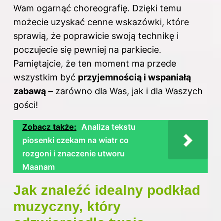
Wam ogarnąć choreografię. Dzięki temu
możecie uzyskać cenne wskazówki, które
sprawią, że poprawicie swoją technikę i
poczujecie się pewniej na parkiecie.
Pamiętajcie, że ten moment ma przede
wszystkim być
przyjemnością i wspaniałą
zabawą
– zarówno dla Was, jak i dla Waszych
gości!
Zobacz także:
Analiza tekstu
piosenki czekam na wiatr co
rozgoni i znaczenie utworu
Maanam
Jak znaleźć idealny podkład
muzyczny, który