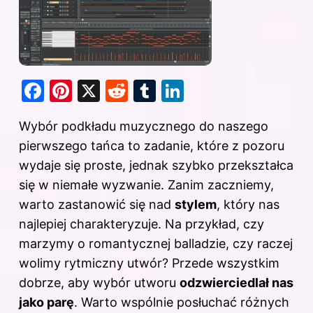
F
Pi
X
R
T
Li
a
nt
e
u
n
Wybór podkładu muzycznego do naszego
c
er
d
m
k
pierwszego tańca to zadanie, które z pozoru
e
e
di
bl
e
wydaje się proste, jednak szybko przekształca
b
st
t
r
dI
się w niemałe wyzwanie. Zanim zaczniemy,
o
n
warto zastanowić się nad
stylem
, który nas
o
najlepiej charakteryzuje. Na przykład, czy
k
marzymy o romantycznej balladzie, czy raczej
wolimy rytmiczny utwór? Przede wszystkim
dobrze, aby wybór utworu
odzwierciedlał nas
jako parę
. Warto wspólnie posłuchać różnych