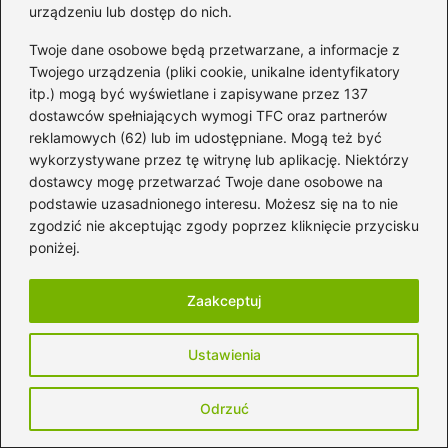
urządzeniu lub dostęp do nich.
że przeżywamy coś na nowo. Dlatego warto
uważnie dobierać utwory, ponieważ mogą
Twoje dane osobowe będą przetwarzane, a informacje z
Twojego urządzenia (pliki cookie, unikalne identyfikatory
one znacząco wpłynąć na nasze
itp.) mogą być wyświetlane i zapisywane przez 137
samopoczucie.
dostawców spełniających wymogi TFC oraz partnerów
reklamowych (62) lub im udostępniane. Mogą też być
Wybór muzyki kształtuje
wykorzystywane przez tę witrynę lub aplikację. Niektórzy
nasze odczucia i
dostawcy mogę przetwarzać Twoje dane osobowe na
podstawie uzasadnionego interesu. Możesz się na to nie
wspomnienia
zgodzić nie akceptując zgody poprzez kliknięcie przycisku
Wiele osób ma swoje ulubione utwory, które
poniżej.
kojarzą się z ważnymi momentami w ich
Zaakceptuj
życiu. Często zdarza się, że po latach, gdy
usłyszymy znany refren, natychmiast wracają
Ustawienia
do nas wspomnienia oraz
emocje związane z
konkretnym wydarzeniem
. Muzyka wykazuje
Odrzuć
niezwykłą moc: potrafi inspirować, pocieszać,
a nawet wzruszać do łez. W odniesieniu do