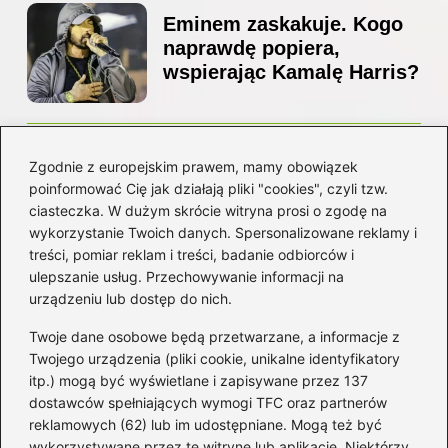
Eminem zaskakuje. Kogo
naprawdę popiera,
wspierając Kamalę Harris?
Z jakiego kraju pochodzi
Zgodnie z europejskim prawem, mamy obowiązek
Ed Sheeran? Poznaj jego
poinformować Cię jak działają pliki "cookies", czyli tzw.
niezwykłą historię i
ciasteczka. W dużym skrócie witryna prosi o zgodę na
korzenie
wykorzystanie Twoich danych. Spersonalizowane reklamy i
treści, pomiar reklam i treści, badanie odbiorców i
ulepszanie usług. Przechowywanie informacji na
Kategorie
urządzeniu lub dostęp do nich.
Twoje dane osobowe będą przetwarzane, a informacje z
Artyści
(16)
Twojego urządzenia (pliki cookie, unikalne identyfikatory
itp.) mogą być wyświetlane i zapisywane przez 137
Filmowa muzyka
(101)
dostawców spełniających wymogi TFC oraz partnerów
Gitara
(69)
reklamowych (62) lub im udostępniane. Mogą też być
Gra na instrumencie
(59)
wykorzystywane przez tę witrynę lub aplikację. Niektórzy