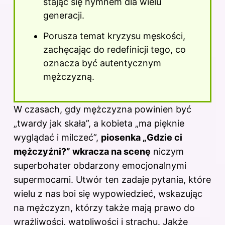
stając się hymnem dla wielu
generacji.
Porusza temat kryzysu męskości,
zachęcając do redefinicji tego, co
oznacza być autentycznym
mężczyzną.
W czasach, gdy mężczyzna powinien być
„twardy jak skała”, a kobieta „ma pięknie
wyglądać i milczeć”,
piosenka „Gdzie ci
mężczyźni?” wkracza na scenę
niczym
superbohater obdarzony emocjonalnymi
supermocami. Utwór ten zadaje pytania, które
wielu z nas boi się wypowiedzieć, wskazując
na mężczyzn, którzy także mają prawo do
wrażliwości, wątpliwości i strachu. Jakże