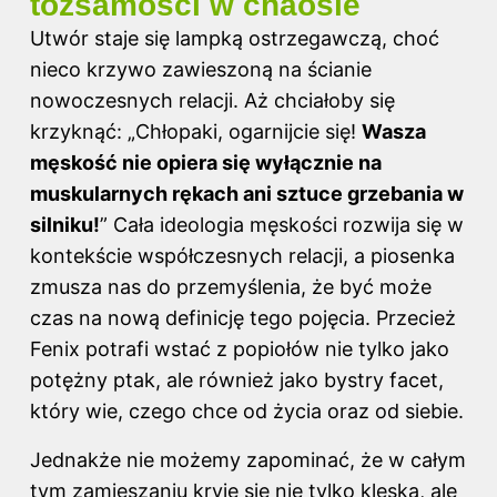
tożsamości w chaosie
Utwór staje się lampką ostrzegawczą, choć
nieco krzywo zawieszoną na ścianie
nowoczesnych relacji. Aż chciałoby się
krzyknąć: „Chłopaki, ogarnijcie się!
Wasza
męskość nie opiera się wyłącznie na
muskularnych rękach ani sztuce grzebania w
silniku!
” Cała ideologia męskości rozwija się w
kontekście współczesnych relacji, a piosenka
zmusza nas do przemyślenia, że być może
czas na nową definicję tego pojęcia. Przecież
Fenix potrafi wstać z popiołów nie tylko jako
potężny ptak, ale również jako bystry facet,
który wie, czego chce od życia oraz od siebie.
Jednakże nie możemy zapominać, że w całym
tym zamieszaniu kryje się nie tylko klęska, ale