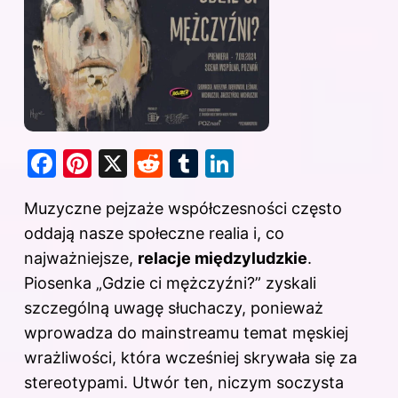
F
Pi
X
R
T
Li
a
nt
e
u
n
Muzyczne pejzaże współczesności często
c
er
d
m
k
oddają nasze społeczne realia i, co
e
e
di
bl
e
najważniejsze,
relacje międzyludzkie
.
b
st
t
r
dI
Piosenka „Gdzie ci mężczyźni?” zyskali
o
n
szczególną uwagę słuchaczy, ponieważ
o
wprowadza do mainstreamu temat męskiej
k
wrażliwości, która wcześniej skrywała się za
stereotypami. Utwór ten, niczym soczysta