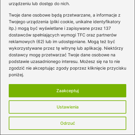
urządzeniu lub dostęp do nich.
Współpraca w relacjach
Twoje dane osobowe będą przetwarzane, a informacje z
Twojego urządzenia (pliki cookie, unikalne identyfikatory
Otwartość na zmiany
itp.) mogą być wyświetlane i zapisywane przez 137
dostawców spełniających wymogi TFC oraz partnerów
Odpowiedzialność i dojrzałość
reklamowych (62) lub im udostępniane. Mogą też być
wykorzystywane przez tę witrynę lub aplikację. Niektórzy
Wsparcie dla innych
dostawcy mogę przetwarzać Twoje dane osobowe na
Pytania i odpowiedzi
podstawie uzasadnionego interesu. Możesz się na to nie
zgodzić nie akceptując zgody poprzez kliknięcie przycisku
Jak piosenka „Gdzie ci mężczyźni?” wpisuje
poniżej.
się w obecne realia społeczne?
Zaakceptuj
Piosenka „Gdzie ci mężczyźni?” odzwierciedla
współczesne zawirowania w relacjach
Ustawienia
międzyludzkich, wywołując dyskusję na temat
męskiej wrażliwości. Dzięki niej mężczyźni
Odrzuć
mogą zrozumieć, że mają prawo do