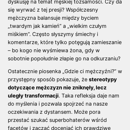
dyskusję na temat męskiej tożsamości. Czy da
się wyrwać z tej presji? Współczesny
mężczyzna balansuje między byciem
„twardym jak kamień” a „wielkim czułym
miśkiem”. Często słyszymy śmiechy i
komentarze, które tylko potęgują zamieszanie
– bo kogo nie wyśmiewa żona, gdy w
sobotnie popołudnie złapie go na odkurzaniu?
Ostatecznie piosenka „Gdzie ci mężczyźni?” w
przystępny sposób pokazuje, że
stereotypy
dotyczące mężczyzn nie zniknęły, lecz
uległy transformacji
. Taka refleksja daje nam
do myślenia i pozwala spojrzeć na nasze
oczekiwania z dystansem. Może pora
przestać szukać superbohaterów wśród
facetów i zacząć doceniać ich prawdziwe