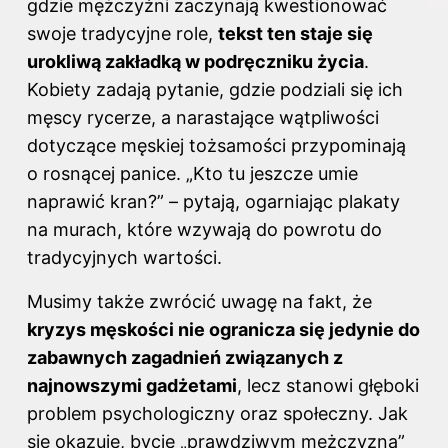
gdzie mężczyźni zaczynają kwestionować
swoje tradycyjne role,
tekst ten staje się
urokliwą zakładką w podręczniku życia
.
Kobiety zadają pytanie, gdzie podziali się ich
męscy rycerze, a narastające wątpliwości
dotyczące męskiej tożsamości przypominają
o rosnącej panice. „Kto tu jeszcze umie
naprawić kran?” – pytają, ogarniając plakaty
na murach, które wzywają do powrotu do
tradycyjnych wartości.
Musimy także zwrócić uwagę na fakt, że
kryzys męskości nie ogranicza się jedynie do
zabawnych zagadnień związanych z
najnowszymi gadżetami
, lecz stanowi głęboki
problem psychologiczny oraz społeczny. Jak
się okazuje, bycie „prawdziwym mężczyzną”