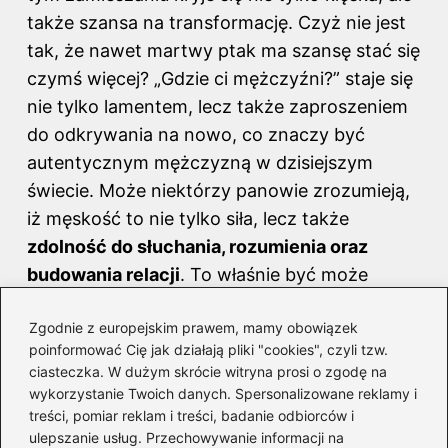
także szansa na transformację. Czyż nie jest
tak, że nawet martwy ptak ma szansę stać się
czymś więcej? „Gdzie ci mężczyźni?” staje się
nie tylko lamentem, lecz także zaproszeniem
do odkrywania na nowo, co znaczy być
autentycznym mężczyzną w dzisiejszym
świecie. Może niektórzy panowie zrozumieją,
iż męskość to nie tylko siła, lecz także
zdolność do słuchania, rozumienia oraz
budowania relacji
. To właśnie być może
największa przemiana, do której wzywa ta
Zgodnie z europejskim prawem, mamy obowiązek
piosenka.
poinformować Cię jak działają pliki "cookies", czyli tzw.
ciasteczka. W dużym skrócie witryna prosi o zgodę na
Poniżej przedstawiamy kilka kluczowych
wykorzystanie Twoich danych. Spersonalizowane reklamy i
aspektów męskości w dzisiejszym świecie:
treści, pomiar reklam i treści, badanie odbiorców i
ulepszanie usług. Przechowywanie informacji na
Umiejętność wyrażania emocji