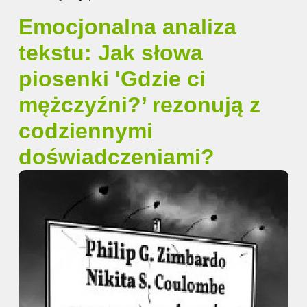
Emocjonalna analiza
tekstu: Jak słowa
piosenki 'Gdzie ci
mężczyźni?’ rezonują z
codziennymi
doświadczeniami?