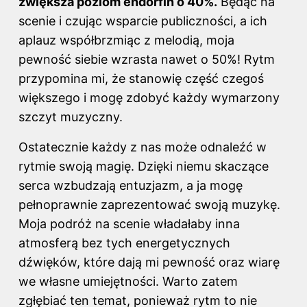
zwiększa poziom endorfin o 40%.
Będąc na
scenie i czując wsparcie publiczności, a ich
aplauz współbrzmiąc z melodią, moja
pewność siebie wzrasta nawet o 50%! Rytm
przypomina mi, że stanowię część czegoś
większego i mogę zdobyć każdy wymarzony
szczyt muzyczny.
Ostatecznie każdy z nas może odnaleźć w
rytmie swoją magię. Dzięki niemu skaczące
serca wzbudzają entuzjazm, a ja mogę
pełnoprawnie zaprezentować swoją muzykę.
Moja podróż na scenie władałaby inna
atmosferą bez tych energetycznych
dźwięków, które dają mi pewność oraz wiarę
we własne umiejętności. Warto zatem
zgłębiać ten temat, ponieważ rytm to nie