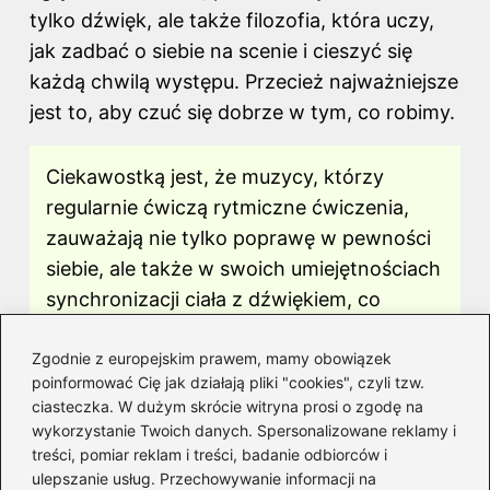
tylko dźwięk, ale także filozofia, która uczy,
jak zadbać o siebie na scenie i cieszyć się
każdą chwilą występu. Przecież najważniejsze
jest to, aby czuć się dobrze w tym, co robimy.
Ciekawostką jest, że muzycy, którzy
regularnie ćwiczą rytmiczne ćwiczenia,
zauważają nie tylko poprawę w pewności
siebie, ale także w swoich umiejętnościach
synchronizacji ciała z dźwiękiem, co
przekłada się na lepszą prezencję
Zgodnie z europejskim prawem, mamy obowiązek
sceniczną i większą radość z występów.
poinformować Cię jak działają pliki "cookies", czyli tzw.
ciasteczka. W dużym skrócie witryna prosi o zgodę na
F
Pi
X
R
T
Li
wykorzystanie Twoich danych. Spersonalizowane reklamy i
a
nt
e
u
n
treści, pomiar reklam i treści, badanie odbiorców i
ulepszanie usług. Przechowywanie informacji na
Powiązane wpisy: