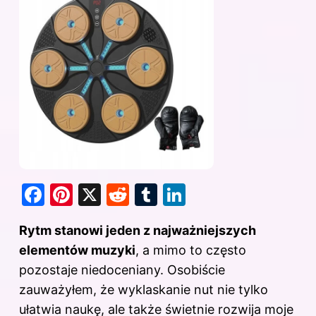
F
Pi
X
R
T
Li
a
nt
e
u
n
Rytm stanowi jeden z najważniejszych
c
er
d
m
k
elementów muzyki
, a mimo to często
e
e
di
bl
e
pozostaje niedoceniany. Osobiście
b
st
t
r
dI
zauważyłem, że wyklaskanie nut nie tylko
o
n
ułatwia naukę, ale także świetnie rozwija moje