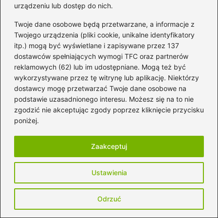
c
er
d
m
k
urządzeniu lub dostęp do nich.
e
e
di
bl
e
Odkryj, jak zmienić kolor Spotify i nadać
Twoje dane osobowe będą przetwarzane, a informacje z
b
st
t
r
dI
mu niepowtarzalny urok
Twojego urządzenia (pliki cookie, unikalne identyfikatory
o
n
itp.) mogą być wyświetlane i zapisywane przez 137
Kto pisze teksty piosenek? Oto znani
dostawców spełniających wymogi TFC oraz partnerów
o
autorzy i ich niezwykła twórczość
reklamowych (62) lub im udostępniane. Mogą też być
k
wykorzystywane przez tę witrynę lub aplikację. Niektórzy
Proste kroki, jak zrezygnować z Spotify
dostawcy mogę przetwarzać Twoje dane osobowe na
Premium i uniknąć niepotrzebnych opłat
podstawie uzasadnionego interesu. Możesz się na to nie
zgodzić nie akceptując zgody poprzez kliknięcie przycisku
Odkryj proste sposoby, jak dodać
poniżej.
piosenkę na Spotify i zaskocz swoich
znajomych!
Zaakceptuj
Sposoby na to, jak znaleźć swoje AirPods
Ustawienia
i nigdy ich więcej nie zgubić
Odkryj emocje i znaczenie tekstu
Odrzuć
piosenki dni, których nie znamy