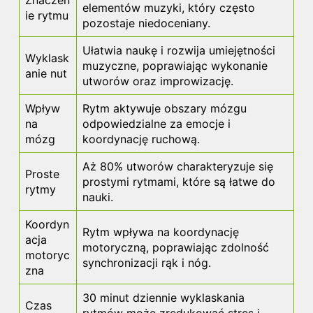
Znaczen
elementów muzyki, który często
ie rytmu
pozostaje niedoceniany.
Ułatwia naukę i rozwija umiejętności
Wyklask
muzyczne, poprawiając wykonanie
anie nut
utworów oraz improwizację.
Wpływ
Rytm aktywuje obszary mózgu
na
odpowiedzialne za emocje i
mózg
koordynację ruchową.
Aż 80% utworów charakteryzuje się
Proste
prostymi rytmami, które są łatwe do
rytmy
nauki.
Koordyn
Rytm wpływa na koordynację
acja
motoryczną, poprawiając zdolność
motoryc
synchronizacji rąk i nóg.
zna
30 minut dziennie wyklaskania
Czas