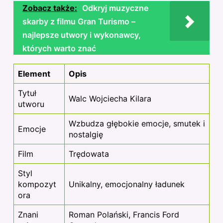
Zobacz także:
Odkryj muzyczne
skarby z filmu Gran Turismo –
najlepsze utwory i wykonawcy,
których warto znać
Element
Opis
Tytuł
Walc Wojciecha Kilara
utworu
Wzbudza głębokie emocje, smutek i
Emocje
nostalgię
Film
Trędowata
Styl
kompozyt
Unikalny, emocjonalny ładunek
ora
Znani
Roman Polański, Francis Ford