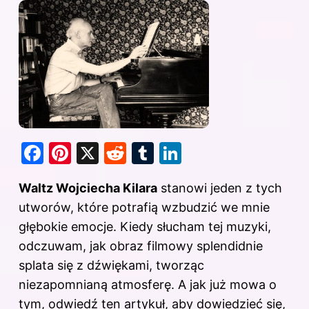
F
Pi
X
R
T
Li
a
nt
e
u
n
Waltz Wojciecha Kilara
stanowi jeden z tych
c
er
d
m
k
utworów, które potrafią wzbudzić we mnie
e
e
di
bl
e
głębokie emocje. Kiedy słucham tej muzyki,
b
st
t
r
dI
odczuwam, jak obraz filmowy splendidnie
o
n
splata się z dźwiękami, tworząc
o
niezapomnianą atmosferę. A jak już mowa o
k
tym,
odwiedź ten artykuł, aby dowiedzieć się,