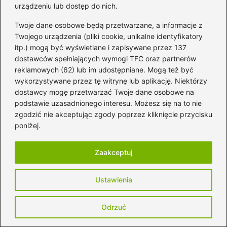
urządzeniu lub dostęp do nich.
Nazwa
*
Twoje dane osobowe będą przetwarzane, a informacje z
Twojego urządzenia (pliki cookie, unikalne identyfikatory
itp.) mogą być wyświetlane i zapisywane przez 137
Adres email
*
dostawców spełniających wymogi TFC oraz partnerów
reklamowych (62) lub im udostępniane. Mogą też być
wykorzystywane przez tę witrynę lub aplikację. Niektórzy
Witryna internetowa
dostawcy mogę przetwarzać Twoje dane osobowe na
podstawie uzasadnionego interesu. Możesz się na to nie
zgodzić nie akceptując zgody poprzez kliknięcie przycisku
poniżej.
Zapamiętaj moje dane w tej przeglądarce
podczas pisania kolejnych komentarzy.
Zaakceptuj
Ustawienia
Poczytaj więcej
Odrzuć