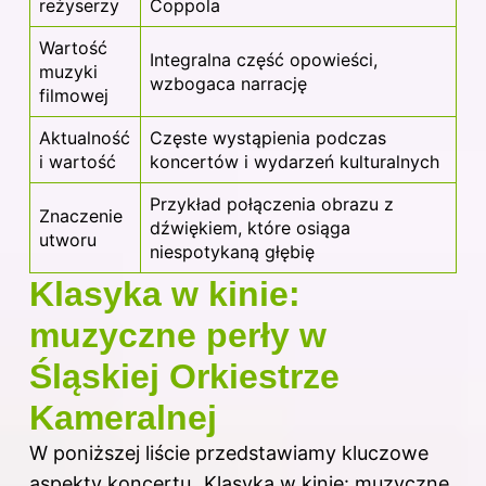
reżyserzy
Coppola
Wartość
Integralna część opowieści,
muzyki
wzbogaca narrację
filmowej
Aktualność
Częste wystąpienia podczas
i wartość
koncertów i wydarzeń kulturalnych
Przykład połączenia obrazu z
Znaczenie
dźwiękiem, które osiąga
utworu
niespotykaną głębię
Klasyka w kinie:
muzyczne perły w
Śląskiej Orkiestrze
Kameralnej
W poniższej liście przedstawiamy kluczowe
aspekty koncertu „Klasyka w kinie: muzyczne