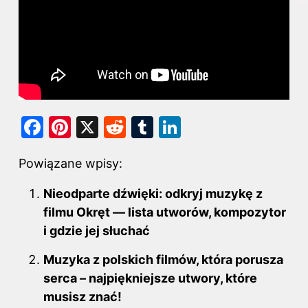
F
Pi
X
R
T
Li
a
nt
e
u
n
Powiązane wpisy:
c
er
d
m
k
e
e
di
bl
e
Nieodparte dźwięki: odkryj muzykę z
b
st
t
r
dI
filmu Okręt — lista utworów, kompozytor
o
i gdzie jej słuchać
n
o
Muzyka z polskich filmów, która porusza
k
serca – najpiękniejsze utwory, które
musisz znać!