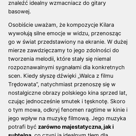
znaleźć idealny wzmacniacz do gitary
basowej
.
Osobiście uważam, że kompozycje Kilara
wywołują silne emocje w widzu, przenosząc
go w świat przedstawiony na ekranie. W dużej
mierze zawdzięczamy to jego zdolności do
tworzenia melodii, które stały się niemal
rozpoznawalnymi sygnałami dla konkretnych
scen. Kiedy słyszę dźwięki „Walca z filmu
Trędowata”, natychmiast przenoszę się w
nostalgiczne obrazy polskiego kina sprzed lat,
czując jednocześnie smutek i tęsknotę. Skoro
o tym mowa, odkryj
fenomen ragtime w kinie i
jego wpływ na muzykę filmową
. Jego muzyka
potrafi być
zarówno majestatyczna, jak i
subtelna
, co czyni ją idealnym tłem dla