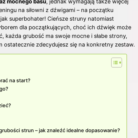
raz mocnego basu
, jednak wymagają także więcej
reningu na siłowni z dźwigami – na początku
 jak superbohater! Cieńsze struny natomiast
 wyborem dla początkujących, choć ich dźwięk może
ć, każda grubość ma swoje mocne i słabe strony,
im ostatecznie zdecydujesz się na konkretny zestaw.
rać na start?
ego?
zieć?
rubości strun – jak znaleźć idealne dopasowanie?