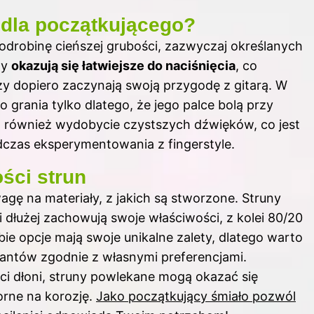
 dla początkującego?
drobinę cieńszej grubości, zazwyczaj określanych
ny
okazują się łatwiejsze do naciśnięcia
, co
rzy dopiero zaczynają swoją przygodę z gitarą. W
o grania tylko dlatego, że jego palce bolą przy
ą również wydobycie czystszych dźwięków, co jest
dczas eksperymentowania z fingerstyle.
ści strun
agę na materiały, z jakich są stworzone. Struny
 dłużej zachowują swoje właściwości, z kolei 80/20
bie opcje mają swoje unikalne zalety, dlatego warto
ntów zgodnie z własnymi preferencjami.
ci dłoni, struny powlekane mogą okazać się
rne na korozję.
Jako początkujący śmiało pozwól