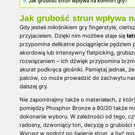
Jak grubość strun wpływa na komfort gry?
Jak grubość strun wpływa na
Gdy jesteś miłośnikiem gry fingerstyle, cie
przyjacielem. Dzięki nim możliwe staje się
łat
przypomina delikatne pociągnięcie pędzlem po 
akordową lub intensywny flatpicking, grubs
rozwiązaniem – ich dźwięk przypomina brzmi
akurat podkręca głośniki. Pamiętaj jednak, ż
palców, co może prowadzić do zachwytu nad
dalszej gry.
Nie zapominajmy także o materiałach, z któ
pomiędzy Phosphor Bronze a 80/20 także maj
dokonanie wyboru. W zależności od tego, czy
radosny, dzwoniący ton, decyzję o grubości s
Wyrusz w podróż po świecie strun, a być mo