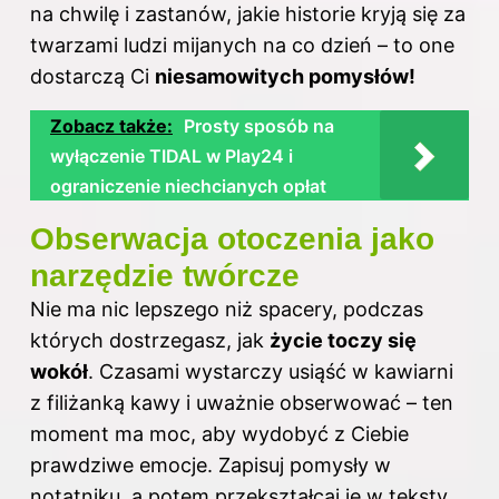
na chwilę i zastanów, jakie historie kryją się za
twarzami ludzi mijanych na co dzień – to one
dostarczą Ci
niesamowitych pomysłów!
Zobacz także:
Prosty sposób na
wyłączenie TIDAL w Play24 i
ograniczenie niechcianych opłat
Obserwacja otoczenia jako
narzędzie twórcze
Nie ma nic lepszego niż spacery, podczas
których dostrzegasz, jak
życie toczy się
wokół
. Czasami wystarczy usiąść w kawiarni
z filiżanką kawy i uważnie obserwować – ten
moment ma moc, aby wydobyć z Ciebie
prawdziwe
emocje
. Zapisuj pomysły w
notatniku, a potem przekształcaj je w teksty