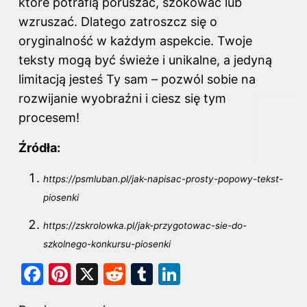
które potrafią poruszać, szokować lub
wzruszać. Dlatego zatroszcz się o
oryginalność w każdym aspekcie. Twoje
teksty mogą być świeże i unikalne, a jedyną
limitacją jesteś Ty sam – pozwól sobie na
rozwijanie wyobraźni i ciesz się tym
procesem!
Źródła:
https://psmluban.pl/jak-napisac-prosty-popowy-tekst-
piosenki
https://zskrolowka.pl/jak-przygotowac-sie-do-
szkolnego-konkursu-piosenki
F
Pi
X
R
T
Li
a
nt
e
u
n