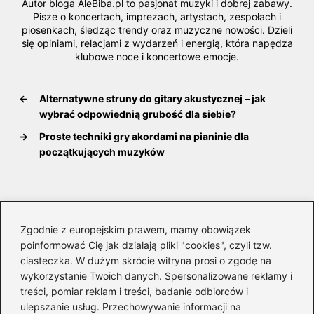
Autor bloga AleBiba.pl to pasjonat muzyki i dobrej zabawy.
Pisze o koncertach, imprezach, artystach, zespołach i
piosenkach, śledząc trendy oraz muzyczne nowości. Dzieli
się opiniami, relacjami z wydarzeń i energią, która napędza
klubowe noce i koncertowe emocje.
←
Alternatywne struny do gitary akustycznej – jak
wybrać odpowiednią grubość dla siebie?
→
Proste techniki gry akordami na pianinie dla
początkujących muzyków
Dodaj komentarz
Zgodnie z europejskim prawem, mamy obowiązek
poinformować Cię jak działają pliki "cookies", czyli tzw.
Twój adres email nie zostanie opublikowany.
ciasteczka. W dużym skrócie witryna prosi o zgodę na
Wymagane pola są oznaczone
*
wykorzystanie Twoich danych. Spersonalizowane reklamy i
treści, pomiar reklam i treści, badanie odbiorców i
Komentarz
*
ulepszanie usług. Przechowywanie informacji na