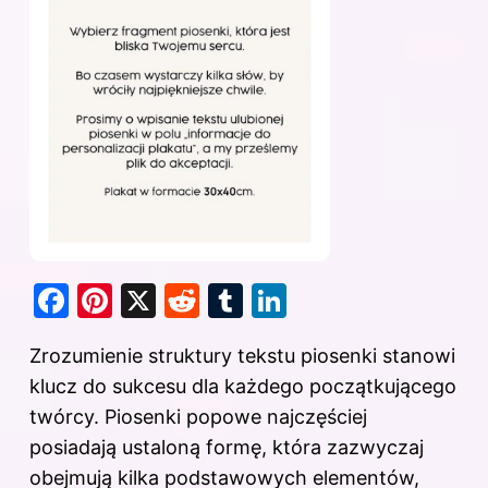
F
Pi
X
R
T
Li
a
nt
e
u
n
Zrozumienie struktury tekstu piosenki stanowi
c
er
d
m
k
klucz do sukcesu dla każdego początkującego
e
e
di
bl
e
twórcy. Piosenki popowe najczęściej
b
st
t
r
dI
posiadają ustaloną formę, która zazwyczaj
o
n
obejmują kilka podstawowych elementów,