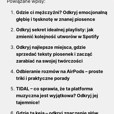
Powiązane wpisy:
c
er
d
m
k
e
e
di
bl
e
Gdzie ci mężczyźni? Odkryj emocjonalną
b
st
t
r
dI
głębię i tęsknotę w znanej piosence
o
n
Odkryj sekret idealnej playlisty: jak
o
zmienić kolejność utworów w Spotify
k
Odkryj najlepsze miejsca, gdzie
sprzedać teksty piosenek i zacząć
zarabiać na swojej twórczości
Odbieranie rozmów na AirPods – proste
triki i praktyczne porady
TIDAL – co sprawia, że ta platforma
muzyczna jest wyjątkowa? Odkryj jej
tajemnice!
Gdzie ta keja – odkryj znaczenie słów