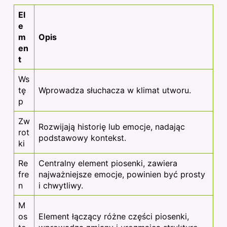
El
e
m
Opis
en
t
Ws
tę
Wprowadza słuchacza w klimat utworu.
p
Zw
Rozwijają historię lub emocje, nadając
rot
podstawowy kontekst.
ki
Re
Centralny element
piosenki
, zawiera
fre
najważniejsze emocje, powinien być prosty
n
i chwytliwy.
M
os
Element łączący różne części piosenki,