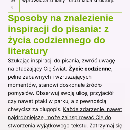
te
wprowadza zmiany i urozmaica strukturę.
k
Sposoby na znalezienie
inspiracji do pisania: z
życia codziennego do
literatury
Szukając inspiracji do pisania, zwróć uwagę
na otaczający Cię świat.
Życie codzienne
,
pełne zabawnych i wzruszających
momentów, stanowi doskonałe źródło
pomysłów. Obserwuj swoją ulicę, przyjaciół
czy nawet ptaki w parku, a z pewnością
chwycisz za długopis.
Każde zdarzenie, nawet
najdrobniejsze, może zainspirować Cię do
stworzenia wyjątkowego
tekstu
.
Zatrzymaj się