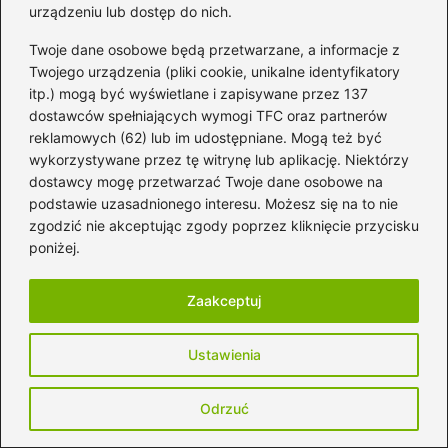
urządzeniu lub dostęp do nich.
Twoje dane osobowe będą przetwarzane, a informacje z
Twojego urządzenia (pliki cookie, unikalne identyfikatory
itp.) mogą być wyświetlane i zapisywane przez 137
dostawców spełniających wymogi TFC oraz partnerów
Nazwa
*
reklamowych (62) lub im udostępniane. Mogą też być
wykorzystywane przez tę witrynę lub aplikację. Niektórzy
dostawcy mogę przetwarzać Twoje dane osobowe na
Adres email
*
podstawie uzasadnionego interesu. Możesz się na to nie
zgodzić nie akceptując zgody poprzez kliknięcie przycisku
poniżej.
Witryna internetowa
Zaakceptuj
Zapamiętaj moje dane w tej przeglądarce
Ustawienia
podczas pisania kolejnych komentarzy.
Odrzuć