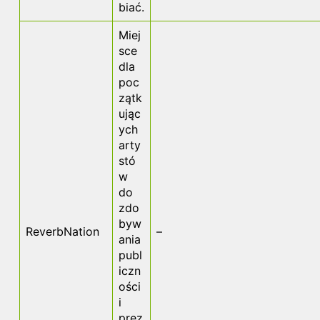
biać.
Miej
sce
dla
poc
zątk
ując
ych
arty
stó
w
do
zdo
byw
ReverbNation
–
ania
publ
iczn
ości
i
prez