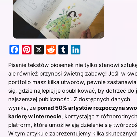
F
Pi
X
R
T
Li
a
nt
e
u
n
Pisanie tekstów piosenek nie tylko stanowi sztukę
c
er
d
m
k
ale również przynosi świetną zabawę! Jeśli w sw
e
e
di
bl
e
portfolio masz kilka utworów, pewnie zastanawia
b
st
t
r
dI
się, gdzie najlepiej je opublikować, by dotrzeć do 
o
n
najszerszej publiczności. Z dostępnych danych
o
wynika, że
ponad 50% artystów rozpoczyna swo
k
karierę w internecie
, korzystając z różnorodnyc
platform, które umożliwiają dzielenie się twórczoś
W tym artykule zaprezentujemy kilka skutecznyc