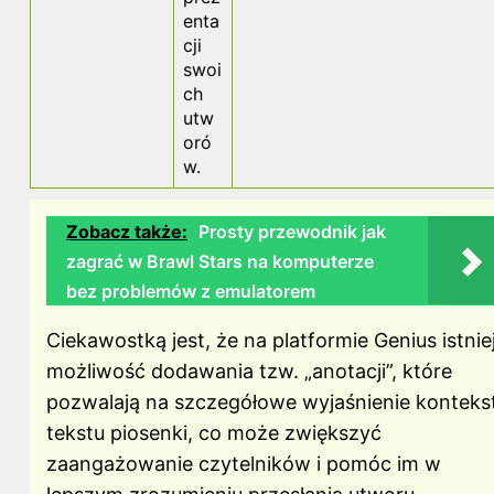
enta
cji
swoi
ch
utw
oró
w.
Zobacz także:
Prosty przewodnik jak
zagrać w Brawl Stars na komputerze
bez problemów z emulatorem
Ciekawostką jest, że na platformie Genius istnie
możliwość dodawania tzw. „anotacji”, które
pozwalają na szczegółowe wyjaśnienie konteks
tekstu piosenki, co może zwiększyć
zaangażowanie czytelników i pomóc im w