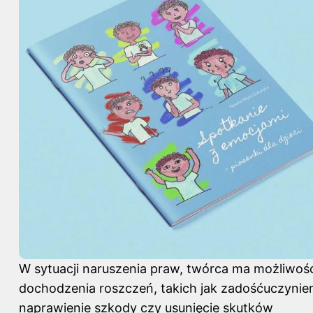
W sytuacji naruszenia praw, twórca ma możliwoś
dochodzenia roszczeń, takich jak zadośćuczynien
naprawienie szkody czy usunięcie skutków