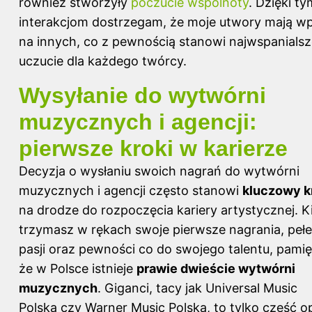
również stworzyły
poczucie wspólnoty
. Dzięki ty
interakcjom dostrzegam, że moje utwory mają w
na innych, co z pewnością stanowi najwspanials
uczucie dla każdego twórcy.
Wysyłanie do wytwórni
muzycznych i agencji:
pierwsze kroki w karierze
Decyzja o wysłaniu swoich nagrań do wytwórni
muzycznych i agencji często stanowi
kluczowy k
na drodze do rozpoczęcia kariery artystycznej. K
trzymasz w rękach swoje pierwsze nagrania, peł
pasji oraz pewności co do swojego talentu, pamię
że w Polsce istnieje
prawie dwieście wytwórni
muzycznych
. Giganci, tacy jak Universal Music
Polska czy Warner Music Polska, to tylko część op