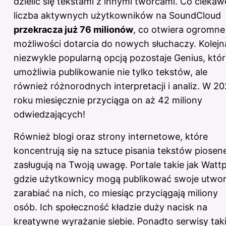
dzielić się tekstami z innymi twórcami. Co ciekaw
liczba aktywnych użytkowników na SoundCloud
przekracza już 76 milionów
, co otwiera ogromne
możliwości dotarcia do nowych słuchaczy. Kolejn
niezwykle popularną opcją pozostaje Genius, któ
umożliwia publikowanie nie tylko tekstów, ale
również różnorodnych interpretacji i analiz. W 2
roku miesięcznie przyciąga on aż 42 miliony
odwiedzających!
Również blogi oraz strony internetowe, które
koncentrują się na sztuce pisania tekstów piosen
zasługują na Twoją uwagę. Portale takie jak Watt
gdzie użytkownicy mogą publikować swoje utwor
zarabiać na nich, co miesiąc przyciągają miliony
osób. Ich społeczność kładzie duży nacisk na
kreatywne wyrażanie siebie. Ponadto serwisy tak