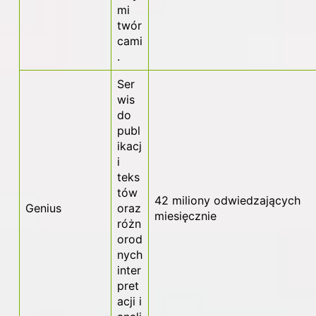
mi
twór
cami
.
Ser
wis
do
publ
ikacj
i
teks
tów
42 miliony odwiedzających
Genius
oraz
miesięcznie
różn
orod
nych
inter
pret
acji i