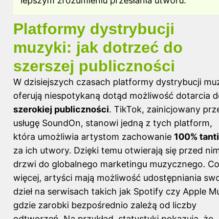
lepszym zrozumieniu przesłania utworu.
Platformy dystrybucji
muzyki: jak dotrzeć do
szerszej publiczności
W dzisiejszych czasach platformy dystrybucji mu
oferują niespotykaną dotąd możliwość dotarcia 
szerokiej publiczności
. TikTok, zainicjowany prz
usługę SoundOn, stanowi jedną z tych platform,
która umożliwia artystom zachowanie
100% tant
za ich utwory. Dzięki temu otwierają się przed nim
drzwi do globalnego marketingu muzycznego. C
więcej, artyści mają możliwość udostępniania sw
dzieł na serwisach takich jak Spotify czy Apple Mu
gdzie zarobki bezpośrednio zależą od liczby
odtworzeń. Na przykład, statystyki pokazują, że