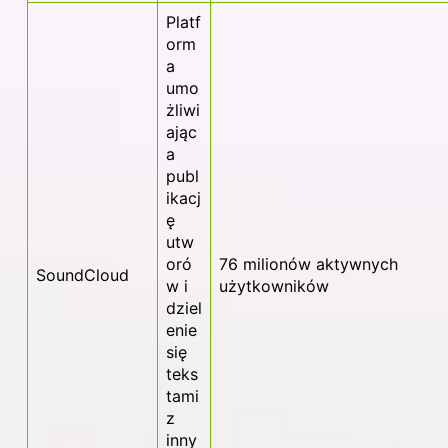
Platf
orm
a
umo
żliwi
ając
a
publ
ikacj
ę
utw
oró
76 milionów aktywnych
SoundCloud
w i
użytkowników
dziel
enie
się
teks
tami
z
inny