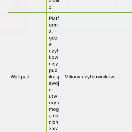
anali
z.
Platf
orm
a,
gdzi
e
użyt
kow
nicy
publ
Wattpad
ikują
Miliony użytkowników
swoj
e
utw
ory i
mog
ą na
nich
zara