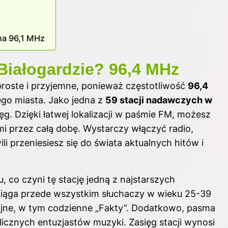
z
na 96,1 MHz
Białogardzie? 96,4 MHz
proste i przyjemne, ponieważ częstotliwość
96,4
ego miasta. Jako jedna z
59 stacji nadawczych w
g. Dzięki łatwej lokalizacji w paśmie FM, możesz
mi przez całą dobę. Wystarczy włączyć radio,
li przeniesiesz się do świata aktualnych hitów i
 co czyni tę stację jedną z najstarszych
yciąga przede wszystkim słuchaczy w wieku 25-39
yjne, w tym codzienne „Fakty”. Dodatkowo, pasma
 licznych entuzjastów muzyki. Zasięg stacji wynosi