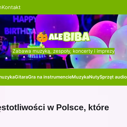
n
Kontakt
Zabawa muzyką, zespoły, koncerty i imprezy
muzyka
Gitara
Gra na instrumencie
Muzyka
Nuty
Sprzęt audio
totliwości w Polsce, które