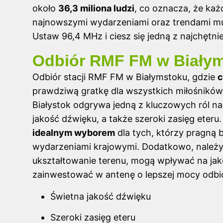
około
36,3 miliona ludzi
, co oznacza, że każ
najnowszymi wydarzeniami oraz trendami muz
Ustaw 96,4 MHz i ciesz się jedną z najchętni
Odbiór RMF FM w Białym
Odbiór stacji RMF FM w Białymstoku, gdzie
c
prawdziwą gratkę dla wszystkich miłośników
Białystok odgrywa jedną z kluczowych ról n
jakość dźwięku, a także szeroki zasięg eteru
idealnym wyborem
dla tych, którzy pragną 
wydarzeniami krajowymi. Dodatkowo, należy m
ukształtowanie terenu, mogą wpływać na jak
zainwestować w antenę o lepszej mocy odbio
Świetna jakość dźwięku
Szeroki zasięg eteru