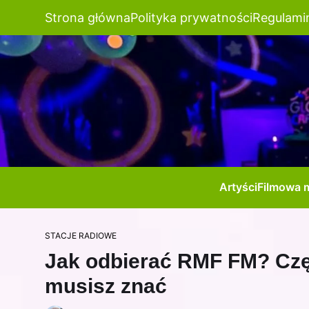
Strona główna
Polityka prywatności
Regulami
Artyści
Filmowa 
STACJE RADIOWE
Jak odbierać RMF FM? Częs
musisz znać