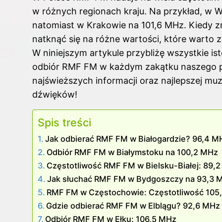
w różnych regionach kraju. Na przykład, w W
natomiast w Krakowie na 101,6 MHz. Kiedy zn
natknąć się na różne wartości, które warto z
W niniejszym artykule przybliżę wszystkie i
odbiór RMF FM w każdym zakątku naszego pi
najświeższych informacji oraz najlepszej mu
dźwięków!
Spis treści
Jak odbierać RMF FM w Białogardzie? 96,4 M
Odbiór RMF FM w Białymstoku na 100,2 MHz
Częstotliwość RMF FM w Bielsku-Białej: 89,
Jak słuchać RMF FM w Bydgoszczy na 93,3 
RMF FM w Częstochowie: Częstotliwość 105
Gdzie odbierać RMF FM w Elblągu? 92,6 MHz
Odbiór RMF FM w Ełku: 106,5 MHz