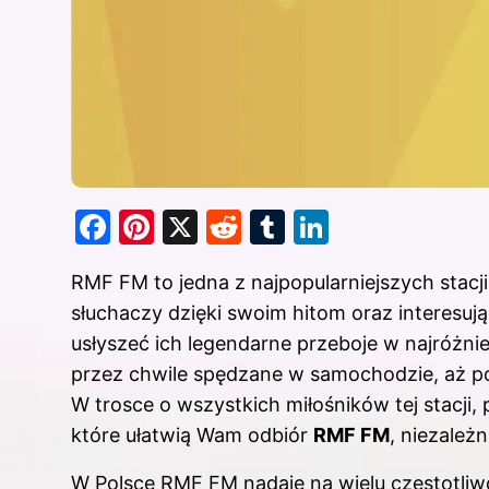
F
Pi
X
R
T
Li
a
nt
e
u
n
RMF FM to jedna z najpopularniejszych stacji
c
er
d
m
k
słuchaczy dzięki swoim hitom oraz interesu
e
e
di
bl
e
usłyszeć ich legendarne przeboje w najróżni
b
st
t
r
dI
przez chwile spędzane w samochodzie, aż p
o
n
W trosce o wszystkich miłośników tej stacji,
o
które ułatwią Wam odbiór
RMF FM
, niezależn
k
W Polsce RMF FM nadaje na wielu częstotliwo