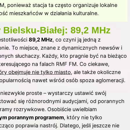
M, ponieważ stacja ta często organizuje lokalne
ość mieszkańców w działania kulturalne.
Bielsku-Białej: 89,2 MHz
ęstotliwości
89,2 MHz
, co czyni ją jedną z
onie. To miejsce, znane z dynamicznych newsów i
nych słuchaczy. Każdy, kto pragnie być na bieżąco
nteresującego na falach RMF FM. Co ciekawe,
tóry obejmuje nie tylko miasto
, ale także okoliczne
popularnością nawet wśród osób spoza aglomeracji.
niezwykle proste – wystarczy ustawić swój
lektować się różnorodnymi audycjami, od porannych
ramy rozrywkowe. Osobiście uwielbiam
nym porannym programem
, który nie tylko
ząco poprawia nastrój. Dlatego, jeśli jeszcze nie