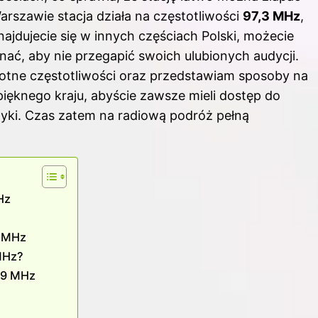
arszawie stacja działa na częstotliwości
97,3 MHz
,
ajdujecie się w innych częściach Polski, możecie
nać, aby nie przegapić swoich ulubionych audycji.
stotne częstotliwości oraz przedstawiam sposoby na
ęknego kraju, abyście zawsze mieli dostęp do
zyki. Czas zatem na radiową podróż pełną
Hz
2 MHz
MHz?
,9 MHz