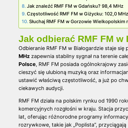
Jak znaleźć RMF FM w Gdańsku? 98,4 MHz
Częstotliwość RMF FM w Giżycku: 102,0 MH
Słuchaj RMF FM w Gorzowie Wielkopolskim 
Jak odbierać RMF FM w 
Odbieranie RMF FM w Białogardzie staje się 
MHz
zapewnia stabilny sygnał na terenie cał
Polsce
, RMF FM posiada ogólnokrajowy zasię
cieszyć się ulubioną muzyką oraz informacja
ustawić właściwą częstotliwość, a już po chwi
ciekawych audycji.
RMF FM działa na polskim rynku od 1990 roku,
komercyjnych rozgłośni w kraju. Stacja prz
lat, oferując różnorodne programy informac
rozrywkowe, takie jak „Poplista”, przyciągają