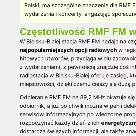
Polski, ma szczególne znaczenie dla RMF F
wydarzenia i koncerty, angażując społeczn
Częstotliwość RMF FM w 
W Bielsku-Białej stacja RMF FM nadaje na cz
najpopularniejszych opcji radiowych
w regi
hitowych utworów, przyciąga wielu zadowolo
z wydarzeniami, z pewnością znajdzie coś i
radiostacja w Bielsku-Białej oferuje zasięg, k
miejscowości, dzięki czemu cieszy się dużą 
Odbieranie RMF FM na 89,2 MHz okazuje się 
odbiornik, a już po chwili można w pełni de
serwisów informacyjnych po wieczorne prog
rozpoczynać każdy dzień z ich
energetycz
dostarcza świeżych informacji, ale także znac