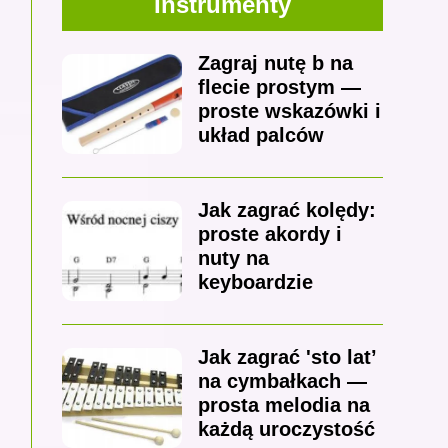
Instrumenty
Zagraj nutę b na
flecie prostym —
proste wskazówki i
układ palców
Jak zagrać kolędy:
proste akordy i
nuty na
keyboardzie
Jak zagrać 'sto lat’
na cymbałkach —
prosta melodia na
każdą uroczystość