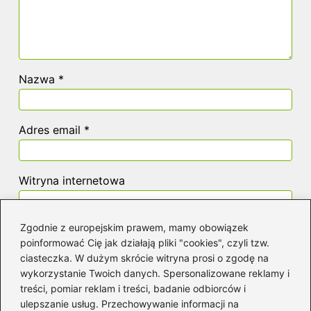
Nazwa
*
Adres email
*
Witryna internetowa
Zgodnie z europejskim prawem, mamy obowiązek
Zapamiętaj moje dane w tej przeglądarce
poinformować Cię jak działają pliki "cookies", czyli tzw.
podczas pisania kolejnych komentarzy.
ciasteczka. W dużym skrócie witryna prosi o zgodę na
wykorzystanie Twoich danych. Spersonalizowane reklamy i
treści, pomiar reklam i treści, badanie odbiorców i
ulepszanie usług. Przechowywanie informacji na