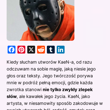
F
Pi
X
R
T
Li
a
nt
e
u
n
Kiedy słucham utworów KaeN-a, od razu
c
er
d
m
k
odczuwam na sobie magię, jaką niesie jego
e
e
di
bl
e
głos oraz teksty. Jego twórczość porywa
b
st
t
r
dI
mnie w podróż pełną emocji, gdzie każda
o
n
zwrotka stanowi
nie tylko zwykły zlepek
o
słów
, ale kawałek jego życia. KaeN, jako
k
artysta, w niesamowity sposób zakodowuje w