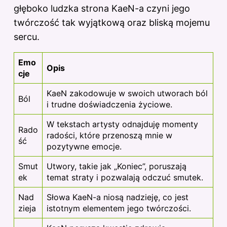
głęboko ludzka strona KaeN-a czyni jego
twórczość tak wyjątkową oraz bliską mojemu
sercu.
Emo
Opis
cje
KaeN zakodowuje w swoich utworach ból
Ból
i trudne doświadczenia życiowe.
W tekstach artysty odnajduję momenty
Rado
radości, które przenoszą mnie w
ść
pozytywne emocje.
Smut
Utwory, takie jak „Koniec”, poruszają
ek
temat straty i pozwalają odczuć smutek.
Nad
Słowa KaeN-a niosą nadzieję, co jest
zieja
istotnym elementem jego twórczości.