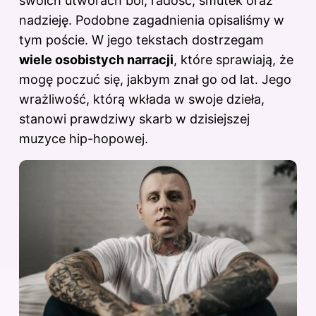
swoich utworach ból, radość, smutek oraz
nadzieję. Podobne zagadnienia opisaliśmy
w
tym poście
. W jego tekstach dostrzegam
wiele osobistych narracji
, które sprawiają, że
mogę poczuć się, jakbym znał go od lat. Jego
wrażliwość, którą wkłada w swoje dzieła,
stanowi prawdziwy skarb w dzisiejszej
muzyce hip-hopowej.