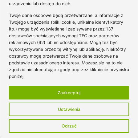
urządzeniu lub dostęp do nich.
Poczytaj więcej
Twoje dane osobowe będą przetwarzane, a informacje z
Twojego urządzenia (pliki cookie, unikalne identyfikatory
itp.) mogą być wyświetlane i zapisywane przez 137
dostawców spełniających wymogi TFC oraz partnerów
reklamowych (62) lub im udostępniane. Mogą też być
wykorzystywane przez tę witrynę lub aplikację. Niektórzy
dostawcy mogę przetwarzać Twoje dane osobowe na
podstawie uzasadnionego interesu. Możesz się na to nie
zgodzić nie akceptując zgody poprzez kliknięcie przycisku
poniżej.
Zaakceptuj
Muzyka z 1670 — jak Jerzy Rogiewicz
Ustawienia
trafił na Spotify i rozkręcił TikTok
Odrzuć
2026-08-05