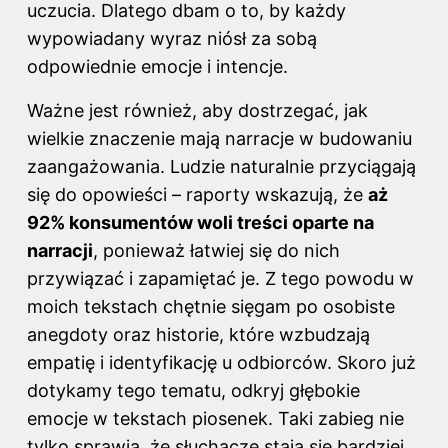
uczucia. Dlatego dbam o to, by każdy
wypowiadany wyraz niósł za sobą
odpowiednie emocje i intencje.
Ważne jest również, aby dostrzegać, jak
wielkie znaczenie mają narracje w budowaniu
zaangażowania. Ludzie naturalnie przyciągają
się do opowieści – raporty wskazują, że
aż
92% konsumentów woli treści oparte na
narracji
, ponieważ łatwiej się do nich
przywiązać i zapamiętać je. Z tego powodu w
moich tekstach chętnie sięgam po osobiste
anegdoty oraz historie, które wzbudzają
empatię i identyfikację u odbiorców. Skoro już
dotykamy tego tematu, odkryj
głębokie
emocje w tekstach piosenek
. Taki zabieg nie
tylko sprawia, że słuchacze stają się bardziej