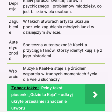
KaeN porusza kwestię zdrowia
Depr
psychicznego i problemów młodzieży, co
esja
jest bliskie wielu osobom.
Zagu
W takich utworach artysta ukazuje
bieni
poczucie zagubienia młodych ludzi w
e
dzisiejszym świecie.
Aute
Społeczna autentyczność KaeN-a
ntyc
przyciąga fanów, którzy identyfikują się z
znoś
jego historiami.
ć
Muzyka KaeN-a staje się źródłem
Wsp
wsparcia w trudnych momentach życia
arcie
dla wielu słuchaczy.
Zobacz także:
Pełny tekst
piosenki „Gdzie ta Keja” – odkryj
ukryte przesłanie i znaczenie
utworu