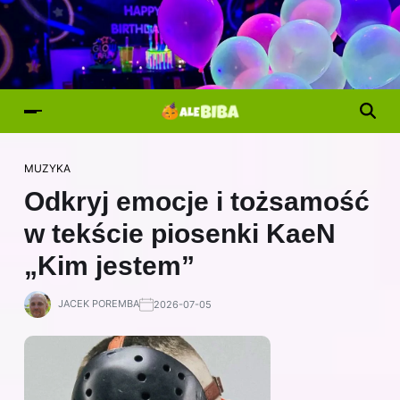
MUZYKA
Odkryj emocje i tożsamość
w tekście piosenki KaeN
„Kim jestem”
JACEK POREMBA
2026-07-05