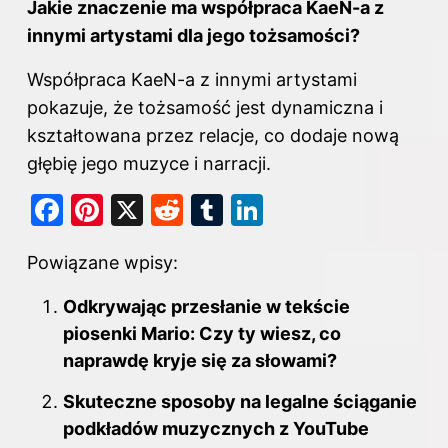
Jakie znaczenie ma współpraca KaeN-a z
innymi artystami dla jego tożsamości?
Współpraca KaeN-a z innymi artystami
pokazuje, że tożsamość jest dynamiczna i
kształtowana przez relacje, co dodaje nową
głębię jego muzyce i narracji.
F
Pi
X
R
T
Li
a
nt
e
u
n
Powiązane wpisy:
c
er
d
m
k
e
e
di
bl
e
Odkrywając przesłanie w tekście
b
st
t
r
dI
piosenki Mario: Czy ty wiesz, co
o
naprawdę kryje się za słowami?
n
o
Skuteczne sposoby na legalne ściąganie
k
podkładów muzycznych z YouTube