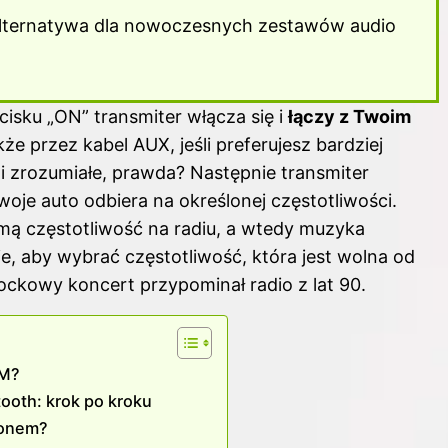
alternatywa dla nowoczesnych zestawów audio
ycisku „ON” transmiter włącza się i
łączy z Twoim
akże przez kabel AUX, jeśli preferujesz bardziej
i zrozumiałe, prawda? Następnie transmiter
woje auto odbiera na określonej częstotliwości.
amą częstotliwość na radiu, a wtedy muzyka
ie, aby wybrać częstotliwość, która jest wolna od
rockowy koncert przypominał radio z lat 90.
FM?
ooth: krok po kroku
fonem?