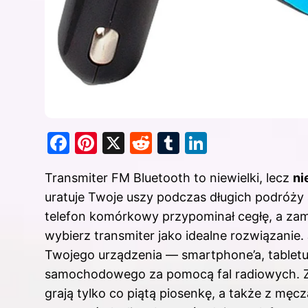
F
Pi
X
R
T
Li
a
nt
e
u
n
Transmiter FM Bluetooth to niewielki, lecz
ni
c
er
d
m
k
uratuje Twoje uszy podczas długich podróży
e
e
di
bl
e
telefon komórkowy przypominał cegłę, a zam
b
st
t
r
dI
wybierz transmiter jako idealne rozwiązanie.
o
n
Twojego urządzenia — smartphone’a, tabletu,
o
samochodowego za pomocą fal radiowych. Zr
k
grają tylko co piątą piosenkę, a także z mę