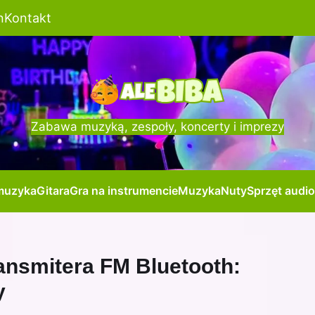
n
Kontakt
Zabawa muzyką, zespoły, koncerty i imprezy
muzyka
Gitara
Gra na instrumencie
Muzyka
Nuty
Sprzęt audio
ransmitera FM Bluetooth:
y