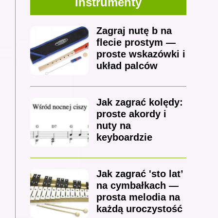
Instrumenty
Zagraj nutę b na
flecie prostym —
proste wskazówki i
układ palców
Jak zagrać kolędy:
proste akordy i
nuty na
keyboardzie
Jak zagrać 'sto lat’
na cymbałkach —
prosta melodia na
każdą uroczystość