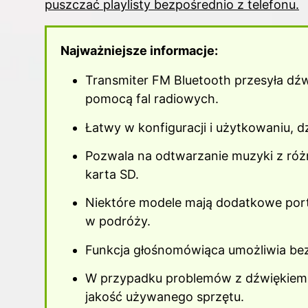
puszczać playlisty bezpośrednio z telefonu.
Najważniejsze informacje:
Transmiter FM Bluetooth przesyła dź
pomocą fal radiowych.
Łatwy w konfiguracji i użytkowaniu, d
Pozwala na odtwarzanie muzyki z różny
karta SD.
Niektóre modele mają dodatkowe port
w podróży.
Funkcja głośnomówiąca umożliwia be
W przypadku problemów z dźwiękiem, 
jakość używanego sprzętu.