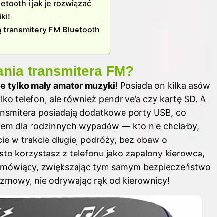
tooth i jak je rozwiązać
ki!
ą transmitery FM Bluetooth
ania transmitera FM?
ie tylko mały amator muzyki
! Posiada on kilka asów
ko telefon, ale również pendrive’a czy kartę SD. A
ransmitera posiadają dodatkowe porty USB, co
niem dla rodzinnych wypadów — kto nie chciałby,
ie w trakcie długiej podróży, bez obaw o
sto korzystasz z telefonu jako zapalony kierowca,
śnomówiący, zwiększając tym samym bezpieczeństwo
zmowy, nie odrywając rąk od kierownicy!