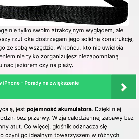
agę nie tylko swoim atrakcyjnym wyglądem, ale
wszy rzut oka dostrzegam jego solidną konstrukcję,
 go ze sobą wszędzie. W końcu, kto nie uwielbia
niem nie tylko zorganizujesz niezapomnianą
su nad jeziorem czy na plaży.
w iPhone – Porady na zwiększenie
cają, jest
pojemność akumulatora
. Dzięki niej
odzin bez przerwy. Wizja całodziennej zabawy bez
ny atut. Co więcej, głośnik odznacza się
co czyni go idealnym towarzyszem w różnych