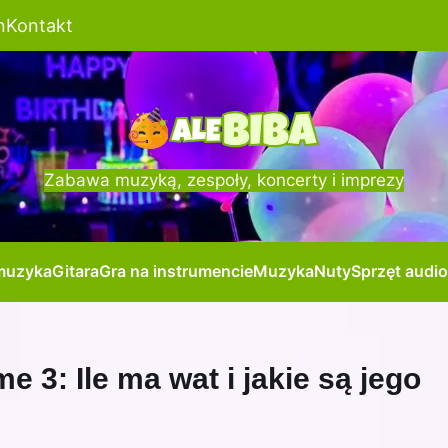
n
Kontakt
Zabawa muzyką, zespoły, koncerty i imprezy
muzyka
Gitara
Gra na instrumencie
Muzyka
Nuty
Sprzęt audio
3: Ile ma wat i jakie są jego