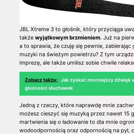
JBL Xtreme 3 to głośnik, który przyciąga uw
także
wyjątkowym brzmieniem
. Już na pier
a to sprawia, że czuję się pewnie, zabierając
muzyki na świeżym powietrzu? Z tym urządze
imprezę, ale także umilisz sobie chwile relak
Zobacz także:
Jak zyskać mocniejszy dźwięk 
głośności słuchawek
Jedną z rzeczy, które naprawdę mnie zachwy
możesz cieszyć się muzyką przez nawet 15 g
martwienia się o ładowanie to dla mnie ogrom
wodoodpornością oraz odpornością na pył, 