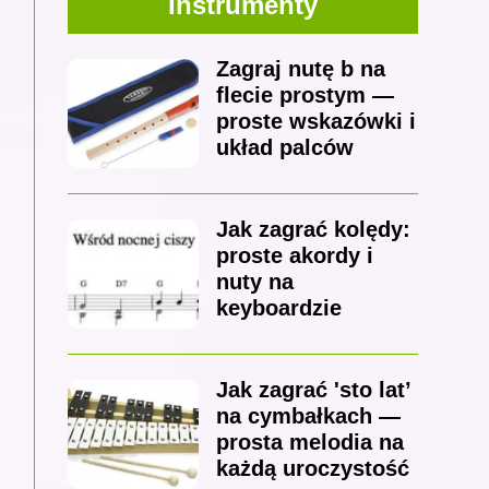
Instrumenty
Zagraj nutę b na
flecie prostym —
proste wskazówki i
układ palców
Jak zagrać kolędy:
proste akordy i
nuty na
keyboardzie
Jak zagrać 'sto lat’
na cymbałkach —
prosta melodia na
każdą uroczystość