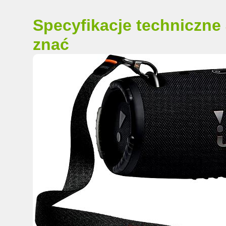
Specyfikacje techniczne 
znać