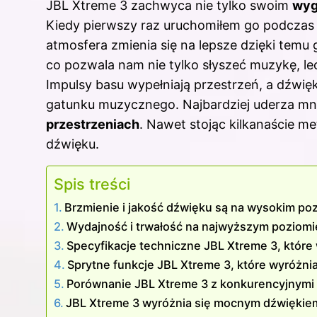
JBL Xtreme 3 zachwyca nie tylko swoim
wyg
c
er
d
m
k
Kiedy pierwszy raz uruchomiłem go podczas 
e
e
di
bl
e
atmosfera zmienia się na lepsze dzięki temu
b
st
t
r
dI
co pozwala nam nie tylko słyszeć muzykę, le
o
n
Impulsy basu wypełniają przestrzeń, a dźwię
o
gatunku muzycznego. Najbardziej uderza mnie
k
przestrzeniach
. Nawet stojąc kilkanaście 
dźwięku.
Spis treści
Brzmienie i jakość dźwięku są na wysokim po
Wydajność i trwałość na najwyższym poziomi
Specyfikacje techniczne JBL Xtreme 3, które
Sprytne funkcje JBL Xtreme 3, które wyróżnia
Porównanie JBL Xtreme 3 z konkurencyjnymi
JBL Xtreme 3 wyróżnia się mocnym dźwiękiem