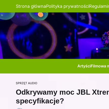
Strona główna
Polityka prywatności
Regulami
Artyści
Filmowa 
SPRZĘT AUDIO
Odkrywamy moc JBL Xtreme 
specyfikacje?