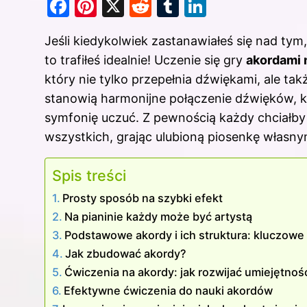
F
Pi
X
R
T
Li
a
nt
e
u
n
Jeśli kiedykolwiek zastanawiałeś się nad tym
c
er
d
m
k
to trafiłeś idealnie! Uczenie się gry
akordami
e
e
di
bl
e
który nie tylko przepełnia dźwiękami, ale ta
b
st
t
r
dI
stanowią harmonijne połączenie dźwięków, k
o
n
symfonię uczuć. Z pewnością każdy chciałb
o
wszystkich, grając ulubioną piosenkę własny
k
Spis treści
Prosty sposób na szybki efekt
Na pianinie każdy może być artystą
Podstawowe akordy i ich struktura: kluczowe
Jak zbudować akordy?
Ćwiczenia na akordy: jak rozwijać umiejętnośc
Efektywne ćwiczenia do nauki akordów