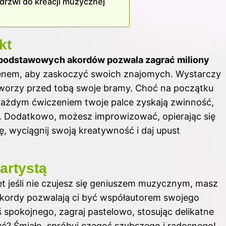
 drzwi do kreacji muzycznej
kt
 podstawowych akordów pozwala zagrać miliony
enem, aby zaskoczyć swoich znajomych. Wystarczy
otworzy przed tobą swoje bramy. Choć na początku
każdym ćwiczeniem twoje palce zyskają zwinność,
we. Dodatkowo, możesz improwizować, opierając się
ę, wyciągnij swoją kreatywność i daj upust
artystą
et jeśli nie czujesz się geniuszem muzycznym, masz
kordy pozwalają ci być współautorem swojego
 spokojnego, zagraj pastelowo, stosując delikatne
yć? Śmiało, spróbuj czegoś szybszego i radosnego!