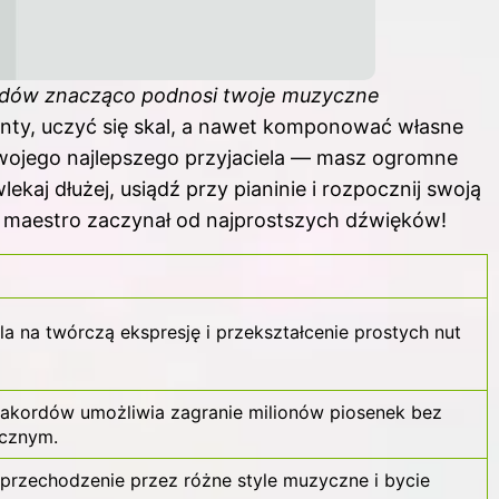
rdów znacząco podnosi twoje muzyczne
y, uczyć się skal, a nawet komponować własne
twojego najlepszego przyjaciela — masz ogromne
ekaj dłużej, usiądź przy pianinie i rozpocznij swoją
 maestro zaczynał od najprostszych dźwięków!
a na twórczą ekspresję i przekształcenie prostych nut
akordów umożliwia zagranie milionów piosenek bez
ycznym.
rzechodzenie przez różne style muzyczne i bycie