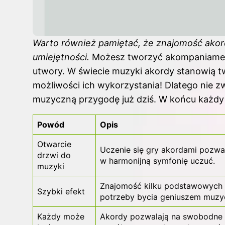
Warto również pamiętać, że znajomość ako
umiejętności.
Możesz tworzyć akompaniament
utwory. W świecie muzyki akordy stanowią 
możliwości ich wykorzystania! Dlatego nie zwl
muzyczną przygodę już dziś. W końcu każdy
Powód
Opis
Otwarcie
Uczenie się gry akordami pozwal
drzwi do
w harmonijną symfonię uczuć.
muzyki
Znajomość kilku podstawowych 
Szybki efekt
potrzeby bycia geniuszem muz
Każdy może
Akordy pozwalają na swobodne p