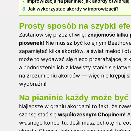
Improwizacja na pianinie: jak akordy otwierają
Jak wykorzystać akordy w improwizacji?
Prosty sposób na szybki efe
Zastanów się przez chwilę:
znajomość kilku
piosenek!
Nie musisz być kolejnym Beethov
zapamiętać kilka akordów, a świat melodii 
może to wydawać się nieco przerażające, z 
a podnoszenie ich z klawiszy stanie się łat
na zrozumieniu akordów — więc nie krępuj si
wyobraźni!
Na pianinie każdy może być 
Najlepsze w graniu akordami to fakt, że naw
szansę stać się
współczesnym Chopinem!
A
własnego koncertu. Jeśli masz ochotę na coś
akordy. Chcesz, żeby wszyscy zaczęli tańcz