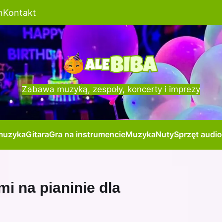
n
Kontakt
Zabawa muzyką, zespoły, koncerty i imprezy
muzyka
Gitara
Gra na instrumencie
Muzyka
Nuty
Sprzęt audio
mi na pianinie dla