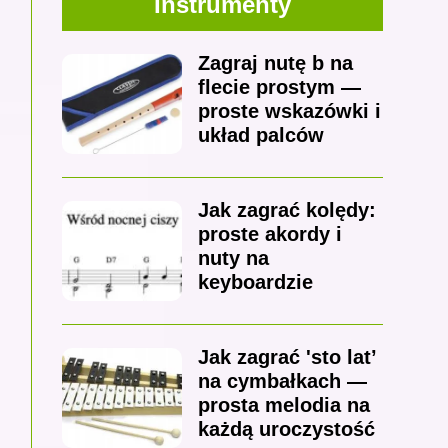
Instrumenty
Zagraj nutę b na
flecie prostym —
proste wskazówki i
układ palców
Jak zagrać kolędy:
proste akordy i
nuty na
keyboardzie
Jak zagrać 'sto lat’
na cymbałkach —
prosta melodia na
każdą uroczystość