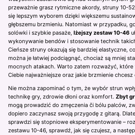
przeważnie grasz rytmiczne akordy, struny 10-
się lepszym wyborem dzięki większemu sustainow
głębszemu brzmieniu. Natomiast w przypadku, gd
solówki i szybkie pasaże,
lżejszy zestaw 10-46
uł
wykonywanie bendów i stosowanie technik takich 
Cieńsze struny okazują się bardziej elastyczne, c
można je łatwiej podciągnąć, chociaż są mniej sta
mocnych atakach. Warto zatem rozważyć, które t
Ciebie najważniejsze oraz jakie brzmienie chcesz
Nie można zapominać o tym, że wybór strun wpł
technikę gry, zdrowie dłoni oraz komfort.
Zbyt g
mogą prowadzić do zmęczenia či bólu palców, zwł
dopiero zaczynasz swoją przygodę z gitarą. Dlat
sprawdzi się stopniowe eksperymentowanie – roz
zestawu 10-46, sprawdź, jak się czujesz, a następ