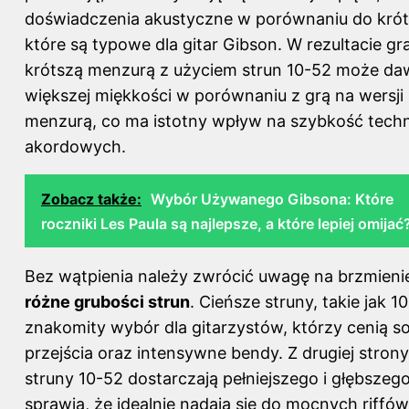
doświadczenia akustyczne w porównaniu do kró
które są typowe dla gitar Gibson. W rezultacie gra
krótszą menzurą z użyciem strun 10-52 może da
większej miękkości w porównaniu z grą na wersji 
menzurą, co ma istotny wpływ na szybkość techn
akordowych.
Zobacz także:
Wybór Używanego Gibsona: Które
roczniki Les Paula są najlepsze, a które lepiej omijać
Bez wątpienia należy zwrócić uwagę na brzmienie
różne grubości strun
. Cieńsze struny, takie jak 
znakomity wybór dla gitarzystów, którzy cenią so
przejścia oraz intensywne bendy. Z drugiej strony
struny 10-52 dostarczają pełniejszego i głębszego
sprawia, że idealnie nadają się do mocnych riffó