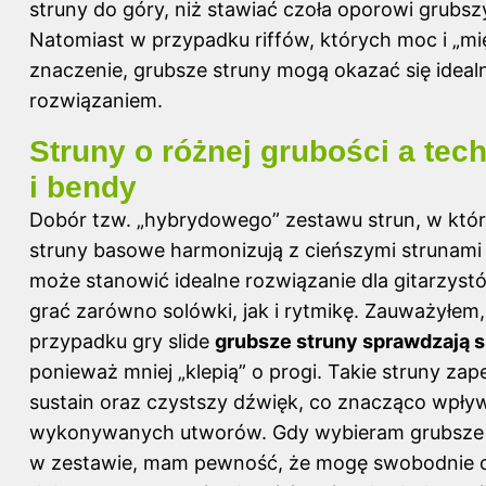
struny do góry, niż stawiać czoła oporowi grubsz
Natomiast w przypadku riffów, których moc i „mi
znaczenie, grubsze struny mogą okazać się idea
rozwiązaniem.
Struny o różnej grubości a tech
i bendy
Dobór tzw. „hybrydowego” zestawu strun, w któ
struny basowe harmonizują z cieńszymi strunami
może stanowić idealne rozwiązanie dla gitarzys
grać zarówno solówki, jak i rytmikę. Zauważyłem
przypadku gry slide
grubsze struny sprawdzają si
ponieważ mniej „klepią” o progi. Takie struny zap
sustain oraz czystszy dźwięk, co znacząco wpły
wykonywanych utworów. Gdy wybieram grubsze
w zestawie, mam pewność, że mogę swobodnie