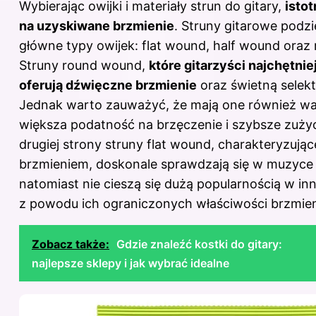
Wybierając owijki i materiały
strun do gitary
,
isto
na uzyskiwane brzmienie
. Struny gitarowe podzi
główne typy owijek: flat wound, half wound oraz
Struny round wound,
które gitarzyści najchętnie
oferują dźwięczne brzmienie
oraz świetną selek
Jednak warto zauważyć, że mają one również wad
większa podatność na brzęczenie i szybsze zuży
drugiej strony struny flat wound, charakteryzuj
brzmieniem, doskonale sprawdzają się w muzyce 
natomiast nie cieszą się dużą popularnością w i
z powodu ich ograniczonych właściwości brzmie
Zobacz także:
Gdzie znaleźć kostki do gitary:
najlepsze sklepy i jak wybrać idealne