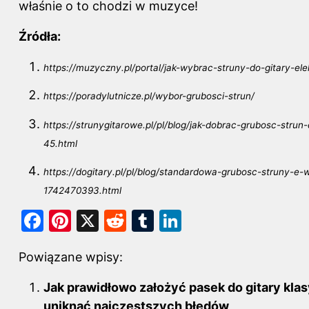
właśnie o to chodzi w muzyce!
Źródła:
https://muzyczny.pl/portal/jak-wybrac-struny-do-gitary-ele
https://poradylutnicze.pl/wybor-grubosci-strun/
https://strunygitarowe.pl/pl/blog/jak-dobrac-grubosc-strun
45.html
https://dogitary.pl/pl/blog/standardowa-grubosc-struny-e-w
1742470393.html
F
Pi
X
R
T
Li
a
nt
e
u
n
Powiązane wpisy:
c
er
d
m
k
e
e
di
bl
e
Jak prawidłowo założyć pasek do gitary klas
b
st
t
r
dI
uniknąć najczęstszych błędów