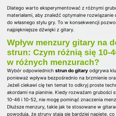
Dlatego warto eksperymentować z różnymi grubo
materiałami, aby znaleźć optymalne rozwiązani
do własnego stylu gry. To w konsekwencji pozwo
najpiękniejsze dźwięki z gitary.
Wpływ menzury gitary na d
strun: Czym różnią się 10-4
w różnych menzurach?
Wybór odpowiednich
strun do gitary
odgrywa klu
ponieważ wpływa bezpośrednio na brzmienie ora
Jeżeli ciekawi cię ten temat to odkryj
proste techn
akordami na pianinie
. Kiedy rozważam grubości st
10-46 i 10-52, nie mogę pominąć znaczenia menzu
Dłuższe menzury, takie jak te stosowane w gitara
powodują, że struny stają się bardziej napięte, co