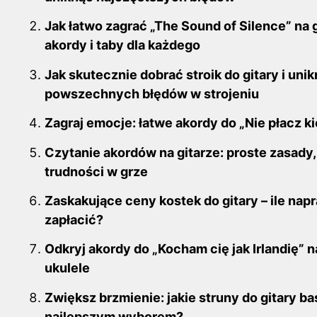
o
n
Jak łatwo zagrać „The Sound of Silence” na g
o
akordy i taby dla każdego
k
Jak skutecznie dobrać stroik do gitary i uni
powszechnych błędów w strojeniu
Zagraj emocje: łatwe akordy do „Nie płacz k
Czytanie akordów na gitarze: proste zasady,
trudności w grze
Zaskakujące ceny kostek do gitary – ile na
zapłacić?
Odkryj akordy do „Kocham cię jak Irlandię” na
ukulele
Zwiększ brzmienie: jakie struny do gitary b
najlepszym wyborem?