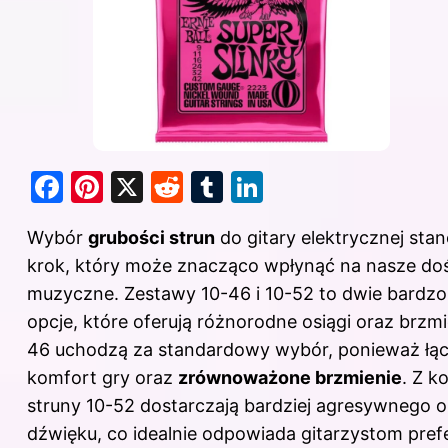
F
Pi
X
R
T
Li
a
nt
e
u
n
Wybór
grubości strun
do gitary elektrycznej sta
c
er
d
m
k
krok, który może znacząco wpłynąć na nasze do
e
e
di
bl
e
muzyczne. Zestawy 10-46 i 10-52 to dwie bardzo
b
st
t
r
dI
opcje, które oferują różnorodne osiągi oraz brzmi
o
n
46 uchodzą za standardowy wybór, ponieważ łąc
o
komfort gry oraz
zrównoważone brzmienie
. Z k
k
struny 10-52 dostarczają bardziej agresywnego 
dźwięku, co idealnie odpowiada gitarzystom pre