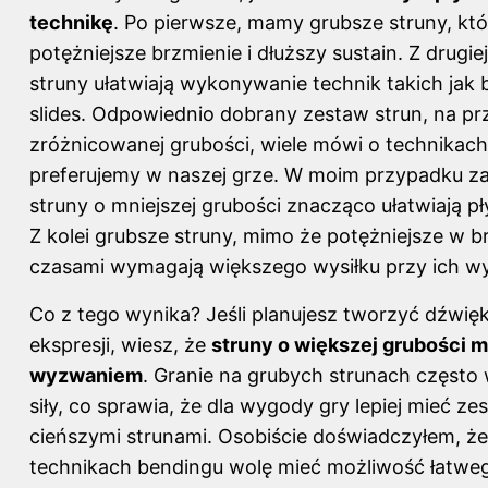
technikę
. Po pierwsze, mamy grubsze struny, któ
potężniejsze brzmienie i dłuższy sustain. Z drugie
struny ułatwiają wykonywanie technik takich jak
slides. Odpowiednio dobrany zestaw strun, na pr
zróżnicowanej grubości, wiele mówi o technikach
preferujemy w naszej grze. W moim przypadku z
struny o mniejszej grubości znacząco ułatwiają pł
Z kolei grubsze struny, mimo że potężniejsze w b
czasami wymagają większego wysiłku przy ich w
Co z tego wynika? Jeśli planujesz tworzyć dźwięk
ekspresji, wiesz, że
struny o większej grubości 
wyzwaniem
. Granie na grubych strunach często
siły, co sprawia, że dla wygody gry lepiej mieć ze
cieńszymi strunami. Osobiście doświadczyłem, że
technikach bendingu wolę mieć możliwość łatwe