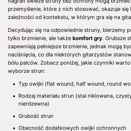
nagrań świeże struny bez ochrony mogą brzmieć l
przemyślenie, które z nich stosować, okazuje si
zależności od kontekstu, w którym gra się na gita
Decydując się na odpowiednie struny, bierzemy 
tylko brzmienie, ale także
komfort gry
. Grubsze s
zapewniają pełniejsze brzmienie, jednak mogą być
naciśnięcia, co dla niektórych gitarzystów stano
bólu palców. Zobacz poniżej, jakie czynniki wart
wyborze strun:
Typ owijki (flat wound, half wound, round w
Rodzaj materiału strun (stal niklowana, czysty 
nierdzewna)
Grubość strun
Obecność dodatkowych owijki ochronnych