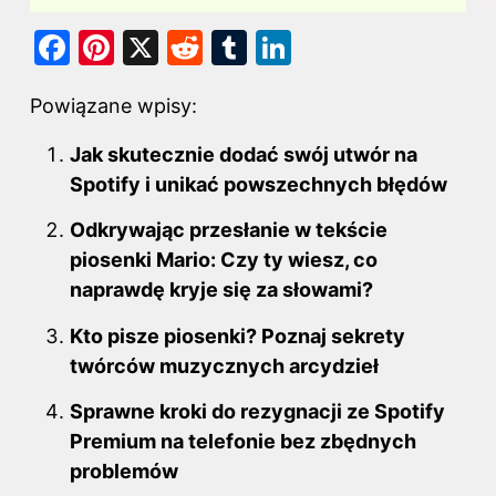
F
Pi
X
R
T
Li
a
nt
e
u
n
Powiązane wpisy:
c
er
d
m
k
e
e
di
bl
e
Jak skutecznie dodać swój utwór na
b
st
t
r
dI
Spotify i unikać powszechnych błędów
o
n
Odkrywając przesłanie w tekście
o
piosenki Mario: Czy ty wiesz, co
k
naprawdę kryje się za słowami?
Kto pisze piosenki? Poznaj sekrety
twórców muzycznych arcydzieł
Sprawne kroki do rezygnacji ze Spotify
Premium na telefonie bez zbędnych
problemów