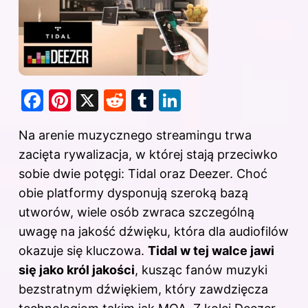
F
Pi
X
R
T
Li
a
nt
e
u
n
Na arenie muzycznego streamingu trwa
c
er
d
m
k
zacięta rywalizacja, w której stają przeciwko
e
e
di
bl
e
sobie dwie potęgi: Tidal oraz Deezer. Choć
b
st
t
r
dI
obie platformy dysponują szeroką bazą
o
n
utworów, wiele osób zwraca szczególną
o
uwagę na jakość dźwięku, która dla audiofilów
k
okazuje się kluczowa.
Tidal w tej walce jawi
się jako król jakości
, kusząc fanów muzyki
bezstratnym dźwiękiem, który zawdzięcza