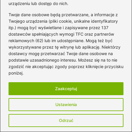
urządzeniu lub dostęp do nich.
Twoje dane osobowe będą przetwarzane, a informacje z
Witryna internetowa
Twojego urządzenia (pliki cookie, unikalne identyfikatory
itp.) mogą być wyświetlane i zapisywane przez 137
dostawców spełniających wymogi TFC oraz partnerów
reklamowych (62) lub im udostępniane. Mogą też być
Zapamiętaj moje dane w tej przeglądarce
podczas pisania kolejnych komentarzy.
wykorzystywane przez tę witrynę lub aplikację. Niektórzy
dostawcy mogę przetwarzać Twoje dane osobowe na
podstawie uzasadnionego interesu. Możesz się na to nie
zgodzić nie akceptując zgody poprzez kliknięcie przycisku
poniżej.
Poczytaj więcej
Zaakceptuj
Ustawienia
Odrzuć