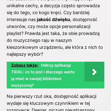
unikalne cechy, a decyzja często sprowadza
się do tego, co kogo kręci. Czy bardziej
interesuje nas
jakość dźwięku
, dostępność
utworów, czy może opcje personalizacji
playlist? Prawda jest taka, że obie prowadzą
do muzycznego raju w naszym
kieszonkowym urządzeniu, ale która z nich to
najlepszy wybór?
Zobacz także:
Odkryj aplikację
TIDAL: co to jest i dlaczego warto
ją mieć w swojej bibliotece
muzycznej?
Na pierwszy rzut oka, dostępność aplikacji
wydaje się kluczowym czynnikiem w tej
rozgrywce. Deezer, niczym nieustraszony