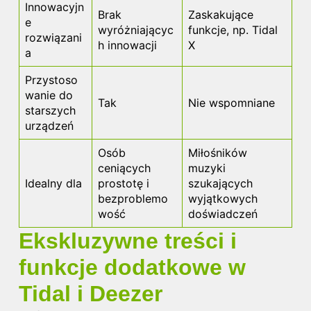
Innowacyjn
Brak
Zaskakujące
e
wyróżniającyc
funkcje, np. Tidal
rozwiązani
h innowacji
X
a
Przystoso
wanie do
Tak
Nie wspomniane
starszych
urządzeń
Osób
Miłośników
ceniących
muzyki
Idealny dla
prostotę i
szukających
bezproblemo
wyjątkowych
wość
doświadczeń
Ekskluzywne treści i
funkcje dodatkowe w
Tidal i Deezer