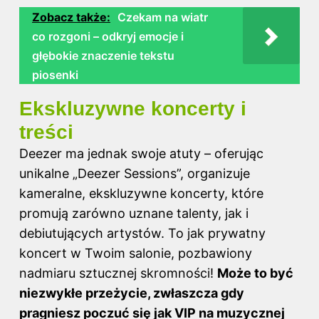
Zobacz także:
Czekam na wiatr
co rozgoni – odkryj emocje i
głębokie znaczenie tekstu
piosenki
Ekskluzywne koncerty i
treści
Deezer ma jednak swoje atuty – oferując
unikalne „Deezer Sessions”, organizuje
kameralne, ekskluzywne koncerty, które
promują zarówno uznane talenty, jak i
debiutujących artystów. To jak prywatny
koncert w Twoim salonie, pozbawiony
nadmiaru sztucznej skromności!
Może to być
niezwykłe przeżycie, zwłaszcza gdy
pragniesz poczuć się jak VIP na muzycznej