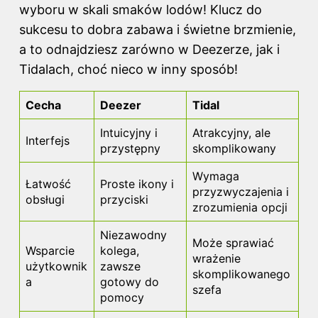
wyboru w skali smaków lodów! Klucz do
sukcesu to dobra zabawa i świetne brzmienie,
a to odnajdziesz zarówno w Deezerze, jak i
Tidalach, choć nieco w inny sposób!
Cecha
Deezer
Tidal
Intuicyjny i
Atrakcyjny, ale
Interfejs
przystępny
skomplikowany
Wymaga
Łatwość
Proste ikony i
przyzwyczajenia i
obsługi
przyciski
zrozumienia opcji
Niezawodny
Może sprawiać
Wsparcie
kolega,
wrażenie
użytkownik
zawsze
skomplikowanego
a
gotowy do
szefa
pomocy