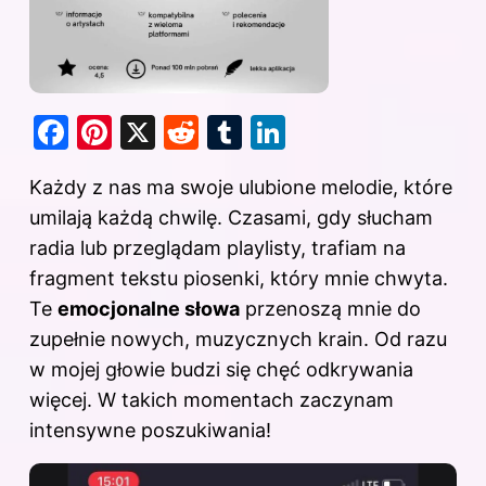
F
Pi
X
R
T
Li
a
nt
e
u
n
Każdy z nas ma swoje ulubione melodie, które
c
er
d
m
k
umilają każdą chwilę. Czasami, gdy słucham
e
e
di
bl
e
radia lub przeglądam playlisty, trafiam na
b
st
t
r
dI
fragment tekstu piosenki, który mnie chwyta.
o
n
Te
emocjonalne słowa
przenoszą mnie do
o
zupełnie nowych, muzycznych krain. Od razu
k
w mojej głowie budzi się chęć odkrywania
więcej. W takich momentach zaczynam
intensywne poszukiwania!