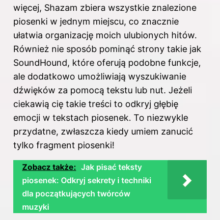
więcej, Shazam zbiera wszystkie znalezione
piosenki w jednym miejscu, co znacznie
ułatwia organizację moich ulubionych hitów.
Również nie sposób pominąć strony takie jak
SoundHound, które oferują podobne funkcje,
ale dodatkowo umożliwiają wyszukiwanie
dźwięków za pomocą tekstu lub nut. Jeżeli
ciekawią cię takie treści to odkryj
głębię
emocji w tekstach piosenek
. To niezwykle
przydatne, zwłaszcza kiedy umiem zanucić
tylko fragment piosenki!
Zobacz także:
Jak pisać teksty
piosenek: Odkryj sekrety i techniki
dla początkujących twórców
muzyki