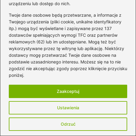
urządzeniu lub dostęp do nich.
Tragiczna śmierć Katarzyny Stoparczyk
w wypadku – kto zmarł i co się
Twoje dane osobowe będą przetwarzane, a informacje z
Twojego urządzenia (pliki cookie, unikalne identyfikatory
wydarzyło?
itp.) mogą być wyświetlane i zapisywane przez 137
Tidal czy Deezer – który z serwisów
dostawców spełniających wymogi TFC oraz partnerów
reklamowych (62) lub im udostępniane. Mogą też być
muzycznych zasługuje na twoją uwagę?
wykorzystywane przez tę witrynę lub aplikację. Niektórzy
dostawcy mogę przetwarzać Twoje dane osobowe na
Eminem: Kiedy zmarł naprawdę?
podstawie uzasadnionego interesu. Możesz się na to nie
Odkrywamy prawdę o jego życiu i
zgodzić nie akceptując zgody poprzez kliknięcie przycisku
plotkach
poniżej.
TIDAL w T-Mobile: Odkryj najważniejsze
Zaakceptuj
informacje o tej unikalnej ofercie
Odkryj emocjonalne przesłania w
Ustawienia
tekstach piosenek, które skłaniają do
refleksji
Odrzuć
Prosty sposób na zmianę hasła na