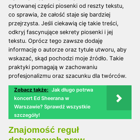
cytowanej części piosenki od reszty tekstu,
co sprawia, że całość staje się bardziej
przejrzysta. Jeśli ciekawią cię takie treści,
odkryj
fascynujące sekrety piosenki i jej
tekstu
. Oprócz tego zawsze dodaję
informację o autorze oraz tytule utworu, aby
wskazać, skąd pochodzi moje źródło. Takie
praktyki pomagają w zachowaniu
profesjonalizmu oraz szacunku dla twórców.
Zobacz także:
Jak długo potrwa
koncert Ed Sheerana w
Warszawie? Sprawdź wszystkie
szczegóły!
Znajomość reguł