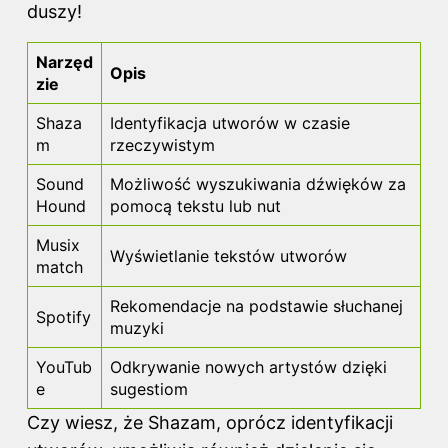
duszy!
Narzęd
Opis
zie
Shaza
Identyfikacja utworów w czasie
m
rzeczywistym
Sound
Możliwość wyszukiwania dźwięków za
Hound
pomocą tekstu lub nut
Musix
Wyświetlanie tekstów utworów
match
Rekomendacje na podstawie słuchanej
Spotify
muzyki
YouTub
Odkrywanie nowych artystów dzięki
e
sugestiom
Czy wiesz, że Shazam, oprócz identyfikacji