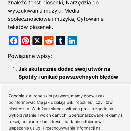
znaleźć tekst piosenki, Narzędzia do
wyszukiwania muzyki, Media
społecznościowe i muzyka, Cytowanie
tekstów piosenek.
F
Pi
X
R
T
Li
a
nt
e
u
n
Powiązane wpisy:
c
er
d
m
k
e
e
di
bl
e
Jak skutecznie dodać swój utwór na
b
st
t
r
dI
Spotify i unikać powszechnych błędów
o
n
Odkrywając przesłanie w tekście
o
Zgodnie z europejskim prawem, mamy obowiązek
piosenki Mario: Czy ty wiesz, co
poinformować Cię jak działają pliki "cookies", czyli tzw.
k
naprawdę kryje się za słowami?
ciasteczka. W dużym skrócie witryna prosi o zgodę na
wykorzystanie Twoich danych. Spersonalizowane reklamy i
Kto pisze piosenki? Poznaj sekrety
treści, pomiar reklam i treści, badanie odbiorców i
twórców muzycznych arcydzieł
ulepszanie usług. Przechowywanie informacji na