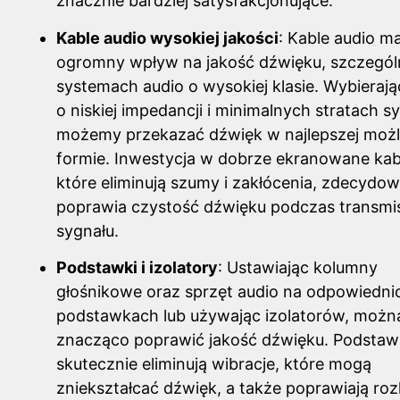
znacznie bardziej satysfakcjonujące.
Kable audio wysokiej jakości
: Kable audio ma
ogromny wpływ na jakość dźwięku, szczegól
systemach audio o wysokiej klasie. Wybierają
o niskiej impedancji i minimalnych stratach s
możemy przekazać dźwięk w najlepszej możl
formie. Inwestycja w dobrze ekranowane kab
które eliminują szumy i zakłócenia, zdecydow
poprawia czystość dźwięku podczas transmis
sygnału.
Podstawki i izolatory
: Ustawiając kolumny
głośnikowe oraz sprzęt audio na odpowiedni
podstawkach lub używając izolatorów, możn
znacząco poprawić jakość dźwięku. Podstaw
skutecznie eliminują wibracje, które mogą
zniekształcać dźwięk, a także poprawiają roz