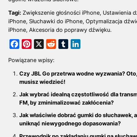
Tagi:
Zwiększenie głośności iPhone, Ustawienia 
iPhone, Słuchawki do iPhone, Optymalizacja dźw
iPhone, Akcesoria do poprawy dźwięku.
F
Pi
X
R
T
Li
a
nt
e
u
n
Powiązane wpisy:
c
er
d
m
k
e
e
di
bl
e
Czy JBL Go przetrwa wodne wyzwania? Oto,
b
st
t
r
dI
musisz wiedzieć!
o
n
Jak wybrać idealną częstotliwość dla transm
o
FM, by zminimalizować zakłócenia?
k
Jak właściwie dobrać gumki do słuchawek, 
uniknąć niewygodnego dopasowania?
Przewodnik po zakładaniu gumki na słuchawk