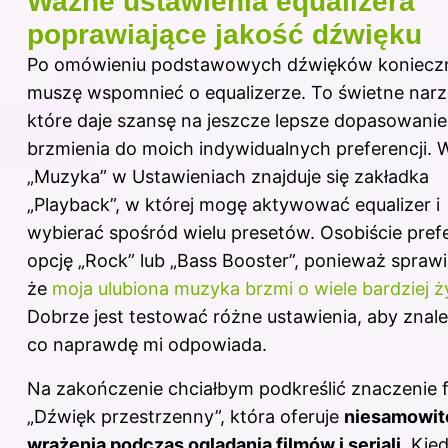
Ważne ustawienia equalizera
poprawiające jakość dźwięku
Po omówieniu podstawowych dźwięków koniecz
muszę wspomnieć o equalizerze. To świetne narz
które daje szansę na jeszcze lepsze dopasowanie
brzmienia do moich indywidualnych preferencji. W
„Muzyka” w Ustawieniach znajduje się zakładka
„Playback”, w której mogę aktywować equalizer i
wybierać spośród wielu presetów. Osobiście prefe
opcję „Rock” lub „Bass Booster”, ponieważ sprawi
że
moja ulubiona muzyka brzmi o wiele bardziej 
Dobrze jest testować różne ustawienia, aby znale
co naprawdę mi odpowiada.
Na zakończenie chciałbym podkreślić znaczenie f
„Dźwięk przestrzenny”, która oferuje
niesamowit
wrażenia podczas oglądania filmów i seriali
. Kie