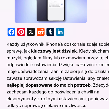
F
Pi
X
R
T
Li
a
nt
e
u
n
Każdy użytkownik iPhone’a doskonale zdaje sobi
c
er
d
m
k
sprawę, jak
kluczowy jest dźwięk
. Kiedy słucham
e
e
di
bl
e
muzyki, oglądam filmy lub rozmawiam przez telef
b
st
t
r
dI
odpowiednie ustawienia dźwięku całkowicie zmien
o
n
moje doświadczenia. Zanim zabiorę się do działan
o
zawsze sprawdzam sekcję Ustawienia, aby znal
k
najlepiej dopasowane do moich potrzeb
. Zdecy
zachęcam każdego do poświęcenia chwili na
eksperymenty z różnymi ustawieniami, poniewa
odkryć naprawdę ciekawe możliwości.