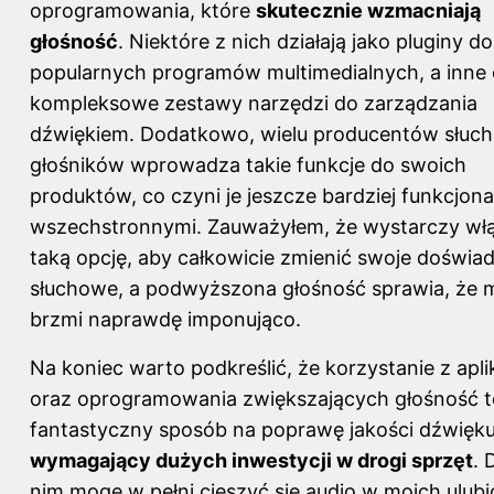
oprogramowania, które
skutecznie wzmacniają
głośność
. Niektóre z nich działają jako pluginy do
popularnych programów multimedialnych, a inne 
kompleksowe zestawy narzędzi do zarządzania
dźwiękiem. Dodatkowo, wielu producentów słuch
głośników wprowadza takie funkcje do swoich
produktów, co czyni je jeszcze bardziej funkcjona
wszechstronnymi. Zauważyłem, że wystarczy wł
taką opcję, aby całkowicie zmienić swoje doświa
słuchowe, a podwyższona głośność sprawia, że 
brzmi naprawdę imponująco.
Na koniec warto podkreślić, że korzystanie z aplik
oraz oprogramowania zwiększających głośność t
fantastyczny sposób na poprawę jakości dźwięk
wymagający dużych inwestycji w drogi sprzęt
. 
nim mogę w pełni cieszyć się audio w moich ulub